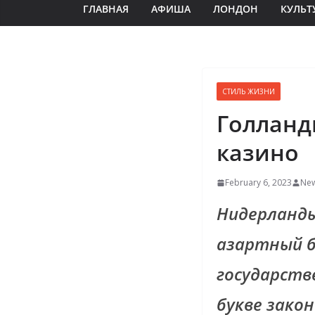
ГЛАВНАЯ
АФИША
ЛОНДОН
КУЛЬТ
СТИЛЬ ЖИЗНИ
Голланд
казино
February 6, 2023
New
Нидерланды
азартный б
государстве
букве зако