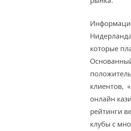
рынка.
Информацио
Нидерланда
которые пла
Основанный
положитель
клиентов, 
онлайн каз
рейтинги в
клубы с мн