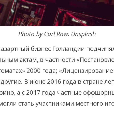
Photo by Carl Raw. Unsplash
, азартный бизнес Голландии подчиня
льным актам, в частности «Постановл
томатах» 2000 года; «Лицензирование
 другие. В июне 2016 года в стране л
зино, а с 2017 года частные оффшорн
могли стать участниками местного иг