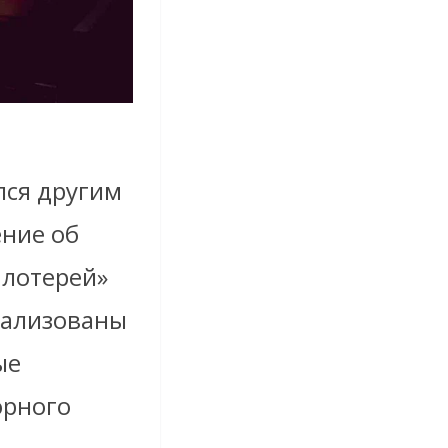
лся другим
ение об
 лотерей»
егализованы
ые
орного