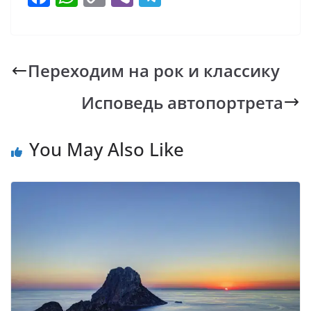
ac
h
o
b
el
e
at
p
er
e
b
s
y
gr
Переходим на рок и классику
o
A
Li
a
Исповедь автопортрета
o
p
n
m
k
p
k
You May Also Like