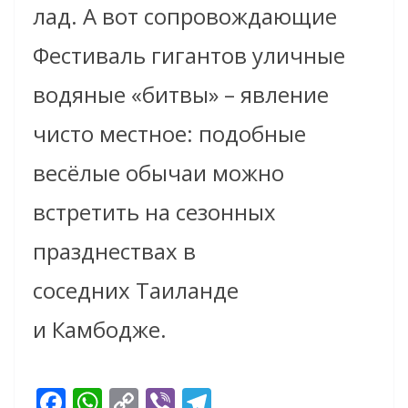
лад. А вот сопровождающие
Фестиваль гигантов уличные
водяные «битвы» – явление
чисто местное: подобные
весёлые обычаи можно
встретить на сезонных
празднествах в
соседних
Таиланде
и
Камбодже
.
F
W
C
Vi
T