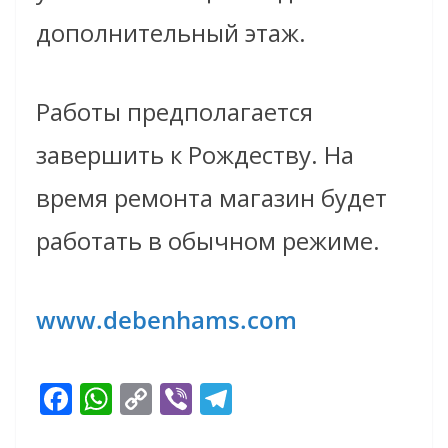
дополнительный этаж.
Работы предполагается
завершить к Рождеству. На
время ремонта магазин будет
работать в обычном режиме.
www.debenhams.com
F
W
C
Vi
T
ac
h
o
b
el