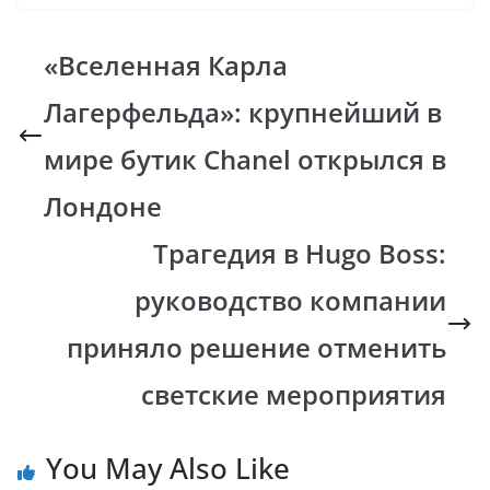
e
at
p
er
e
b
s
y
gr
«Вселенная Карла
o
A
Li
a
Лагерфельда»: крупнейший в
o
p
n
m
k
p
k
мире бутик Chanel открылся в
Лондоне
Трагедия в Hugo Boss:
руководство компании
приняло решение отменить
светские мероприятия
You May Also Like