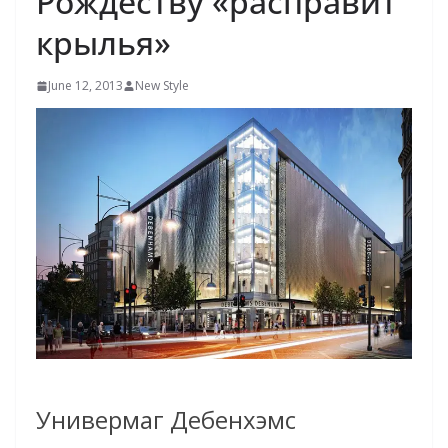
Рождеству «расправит
крылья»
June 12, 2013
New Style
Универмаг Дебенхэмс