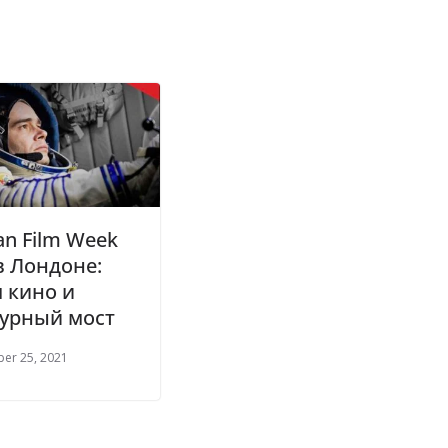
an Film Week
в Лондоне:
 кино и
турный мост
er 25, 2021