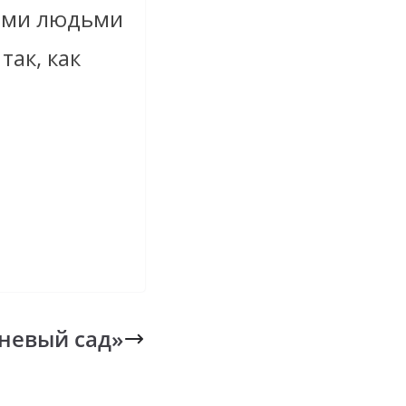
ными людьми
так, как
невый сад»