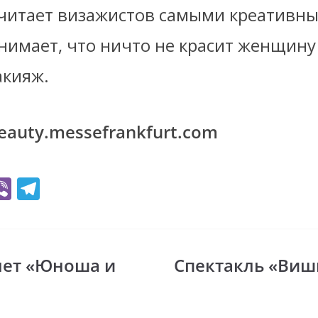
 считает визажистов самыми креатив
нимает, что ничто не красит женщину 
кияж.
eauty.messefrankfurt.com
Vi
T
b
el
er
e
gr
лет «Юноша и
Спектакль «Виш
i
a
m