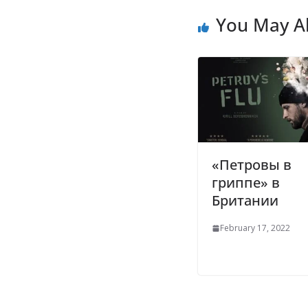
k
p
k
You May Al
«Петровы в
гриппе» в
Британии
February 17, 2022