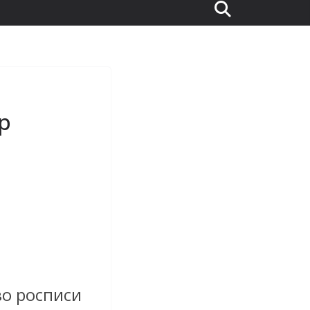
р
во росписи