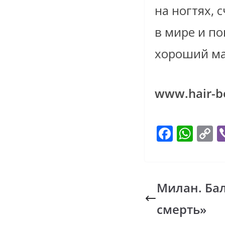
на ногтях,
в мире и по
хороший ма
www.hair-b
F
W
C
ac
h
o
e
at
p
b
s
y
Милан. Ба
o
A
L
смерть»
o
p
n