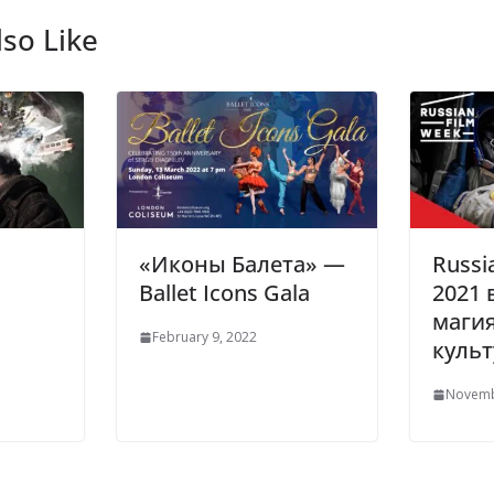
so Like
«Иконы Балета» —
Russi
Ballet Icons Gala
2021 
магия
February 9, 2022
куль
Novemb