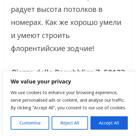
радует высота потолков в
номерах. Как же хорошо умели
и умеют строить
флорентийские зодчие!
Piazza della Repubblica 7, 50123
We value your privacy
Florence
We use cookies to enhance your browsing experience,
www.roccofortehotels.com
serve personalised ads or content, and analyse our traffic.
By clicking "Accept All", you consent to our use of cookies.
Что делать:
Customise
Reject All
Accept All
Accademia