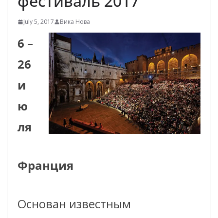
фестиваль 2017
July 5, 2017
Вика Нова
6 –
26
и
ю
ля
Франция
Основан известным