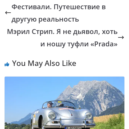
b
s
y
gr
Фестивали. Путешествие в
o
A
Li
a
другую реальность
o
p
n
m
k
p
k
Мэрил Стрип. Я не дьявол, хоть
и ношу туфли «Prada»
You May Also Like