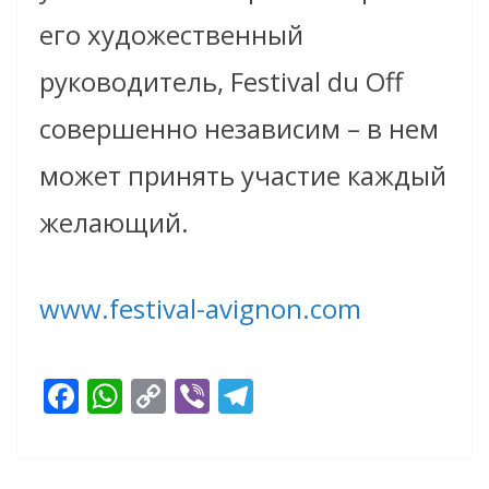
его художественный
руководитель, Festival du Off
совершенно независим – в нем
может принять участие каждый
желающий.
www.festival-avignon.com
F
W
C
Vi
T
ac
h
o
b
el
e
at
p
er
e