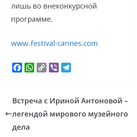
лишь во внеконкурсной
программе.
www.festival-cannes.com
F
W
C
Vi
T
ac
h
o
b
el
e
at
p
er
e
b
s
y
gr
Встреча с Ириной Антоновой –
o
A
Li
a
легендой мирового музейного
o
p
n
m
k
p
k
дела