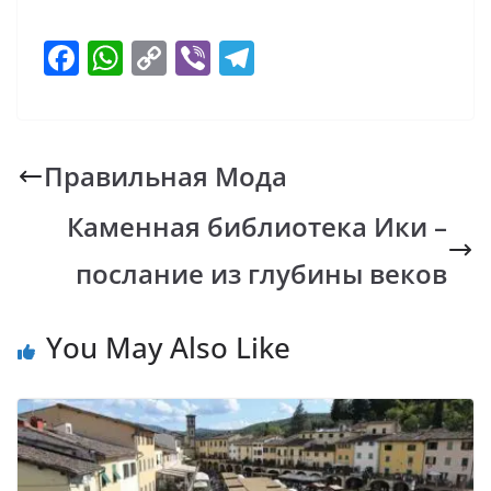
F
W
C
Vi
T
ac
h
o
b
el
e
at
p
er
e
b
s
y
gr
Правильная Мода
o
A
Li
a
Каменная библиотека Ики –
o
p
n
m
k
p
k
послание из глубины веков
You May Also Like