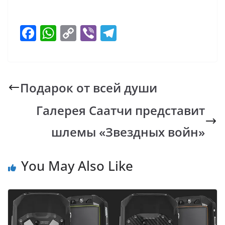
F
W
C
Vi
T
ac
h
o
b
el
e
at
p
er
e
b
s
y
gr
Подарок от всей души
o
A
Li
a
Галерея Саатчи представит
o
p
n
m
k
p
k
шлемы «Звездных войн»
You May Also Like