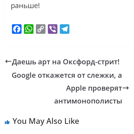
раньше!
F
W
C
Vi
T
ac
h
o
b
el
e
at
p
er
e
b
s
y
gr
Даешь арт на Оксфорд-стрит!
o
A
Li
a
Google откажется от слежки, а
o
p
n
m
k
p
k
Apple проверят
антимонополисты
You May Also Like