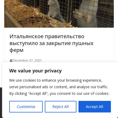
Итальянское правительство
выступило за закрытие пушных
ферм
December 27, 2021
We value your privacy
We use cookies to enhance your browsing experience,
serve personalised ads or content, and analyse our traffic.
By clicking "Accept All", you consent to our use of cookies.
Copyright © 2026
New Style
. All rights reserved.
Customise
Reject All
Accept All
Theme:
ColorMag
by ThemeGrill. Powered by
WordPress
.