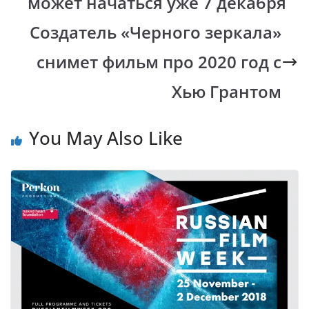
может начаться уже 7 декабря
o
p
n
m
k
p
k
Создатель «Черного зеркала»
снимет фильм про 2020 год с
Хью Грантом
You May Also Like