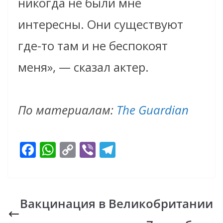
никогда не были мне
интересны. Они существуют
где-то там и не беспокоят
меня», — сказал актер.
По материалам:
The Guardian
F
W
C
Vi
T
ac
h
o
b
el
e
at
p
er
e
b
s
y
gr
Вакцинация в Великобритании
o
A
Li
a