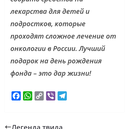
лекарства для детей и
подростков, которые
проходят сложное лечение от
онкологии в России. Лучший
подарок на день рождения
фонда – это дар жизни!
F
W
C
Vi
T
ac
h
o
b
el
e
at
p
er
e
b
s
y
gr
Легенда твида