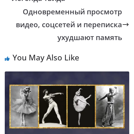
o
A
Li
a
Одновременный просмотр
o
p
n
m
k
p
k
видео, соцсетей и переписка
ухудшают память
You May Also Like