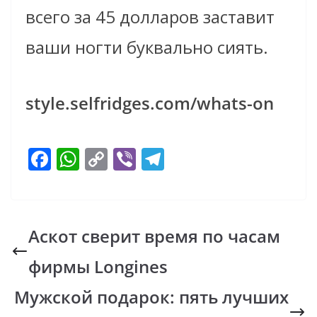
всего за 45 долларов заставит
ваши ногти буквально сиять.
style.selfridges.com/whats-on
F
W
C
Vi
T
ac
h
o
b
el
e
at
p
er
e
b
s
y
gr
Аскот сверит время по часам
o
A
Li
a
фирмы Longines
o
p
n
m
k
p
k
Мужской подарок: пять лучших