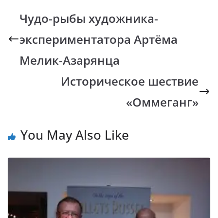
b
s
y
gr
Чудо-рыбы художника-
o
A
Li
a
экспериментатора Артёма
o
p
n
m
k
p
k
Мелик-Азарянца
Историческое шествие
«Оммеганг»
You May Also Like