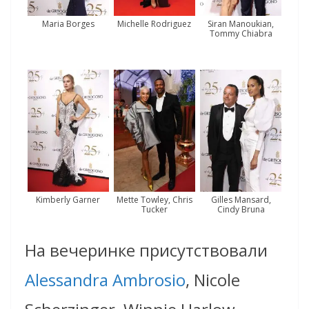
Maria Borges
Michelle Rodriguez
Siran Manoukian,
Tommy Chiabra
Kimberly Garner
Mette Towley, Chris
Gilles Mansard,
Tucker
Cindy Bruna
На вечеринке присутствовали
Alessandra Ambrosio
, Nicole