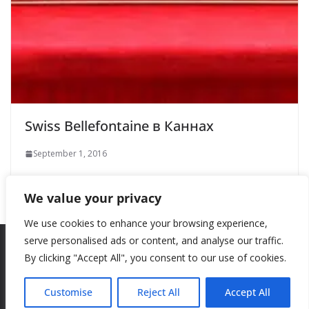
Swiss Bellefontaine в Каннах
September 1, 2016
We value your privacy
We use cookies to enhance your browsing experience,
serve personalised ads or content, and analyse our traffic.
By clicking "Accept All", you consent to our use of cookies.
Copyright © 2026
New Style
. All rights reserved.
Theme:
ColorMag
by ThemeGrill. Powered by
WordPress
.
Customise
Reject All
Accept All