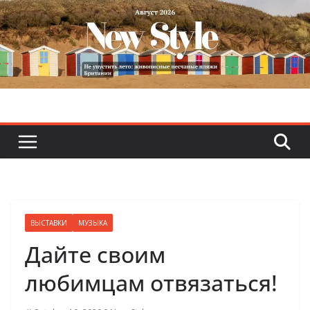
Skip
to
content
ВЫСТАВКИ
МУЗЫКА
Дайте своим
любимцам отвязаться!