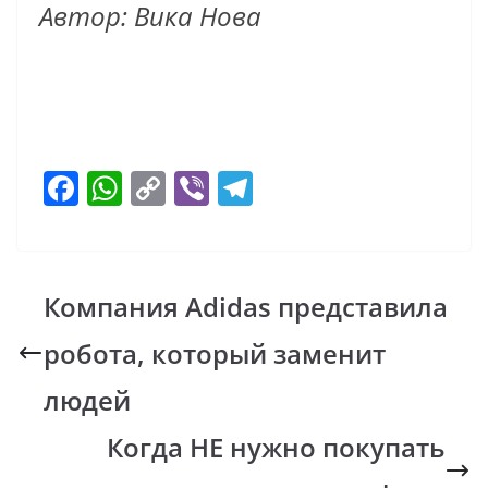
Автор: Вика Нова
F
W
C
Vi
T
ac
h
o
b
el
e
at
p
er
e
b
s
y
gr
Компания Adidas представила
o
A
Li
a
робота, который заменит
o
p
n
m
k
p
k
людей
Когда НЕ нужно покупать