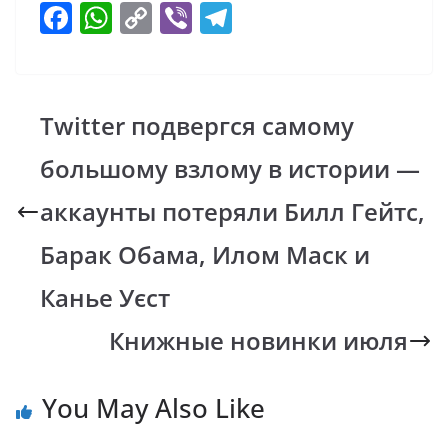
F
W
C
Vi
T
ac
h
o
b
el
e
at
p
er
e
b
s
y
gr
Twitter подвергся самому
o
A
Li
a
большому взлому в истории —
o
p
n
m
k
p
k
аккаунты потеряли Билл Гейтс,
Барак Обама, Илом Маск и
Канье Уєст
Книжные новинки июля
You May Also Like