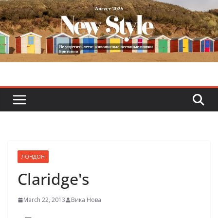
Skip
to
content
ЛОНДОН
Claridge's
March 22, 2013
Вика Нова