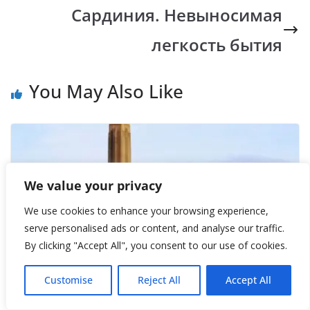
k
p
k
Сардиния. Невыносимая
легкость бытия
You May Also Like
We value your privacy
We use cookies to enhance your browsing experience,
serve personalised ads or content, and analyse our traffic.
By clicking "Accept All", you consent to our use of cookies.
Customise
Reject All
Accept All
Музеи Тейт: при чём здесь сахар?