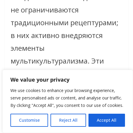
не ограничиваются
традиционными рецептурами;
в них активно внедряются
элементы
мультикультурализма. Эти
изменения отражают не только
We value your privacy
разнообразие ингредиентов, но
We use cookies to enhance your browsing experience,
и новые способы
serve personalised ads or content, and analyse our traffic.
By clicking "Accept All", you consent to our use of cookies.
приготовления пищи, что
Customise
Reject All
Accept All
приводит к возникновению