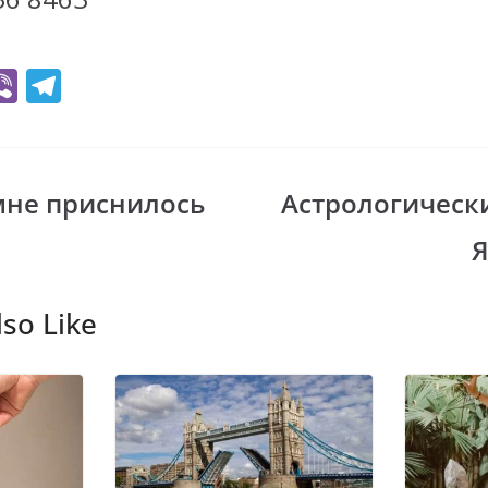
Vi
T
b
el
er
e
gr
не приснилось
Астрологическ
i
a
Я
m
so Like