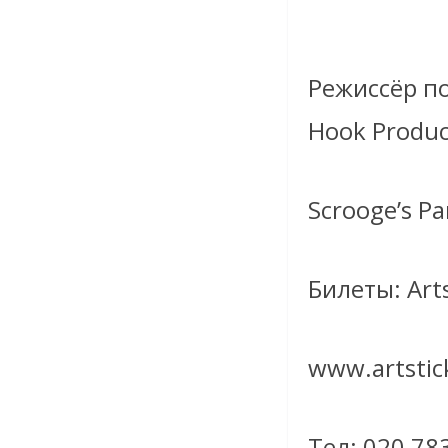
Режиссёр по
Hook Produc
Scrooge’s Pa
Билеты: Arts
www.artstic
Тел: 020 78