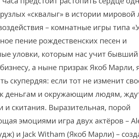
а часа предстоит растопить сердце одн
орузлых «сквалыг» в истории мировой 
воздействия – комнатные игры типа «У
тное пение рождественских песен и
ые уловки, которым нас учит бывший
бизнесу, а ныне призрак Якоб Марли,
ь скупердяя: если тот не изменит сво
к деньгам и окружающим людям, ждут
и и скитания. Выразительная, порой
щая эмоциями игра двух актёров – Al
рудж) и Jack Witham (Якоб Марли) – созд