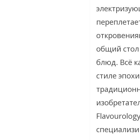
электризующ
переплетае
откровения
общий стол
блюд. Всё к
стиле эпох
традиционн
изобретате
Flavourolo
специализир