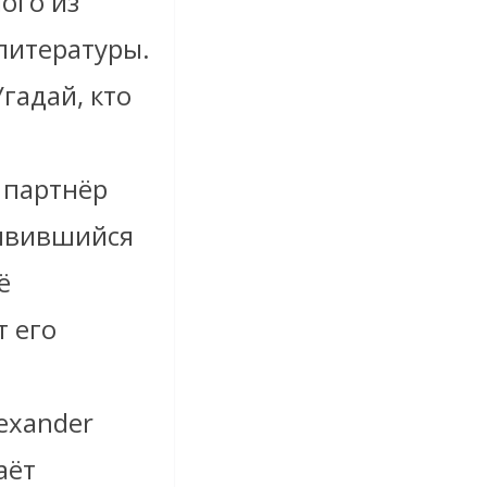
ого из
литературы.
гадай, кто
 партнёр
 явившийся
ё
 его
exander
аёт