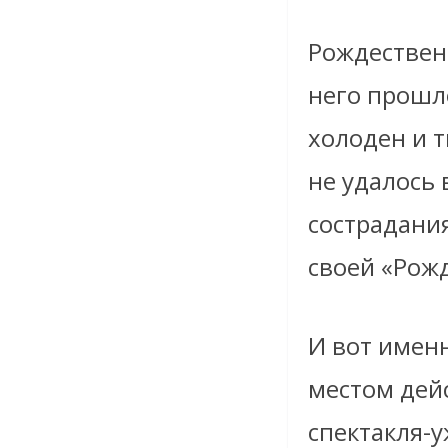
Рождествен
него прошл
холоден и т
не удалось 
сострадания
своей «Рожд
И вот имен
местом дейс
спектакля-