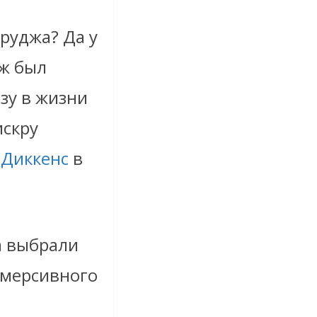
руджа? Да у
дж был
азу в жизни
искру
 Диккенс
в
а выбрали
иммерсивного