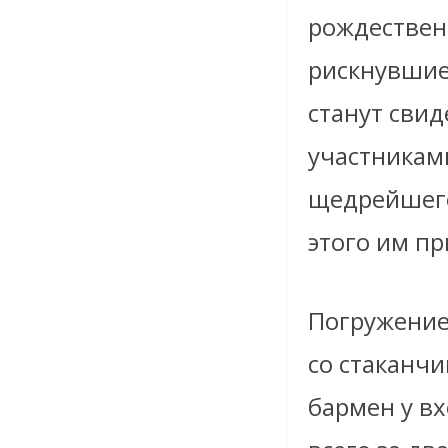
рождественс
рискнувшие
станут свид
участникам
щедрейшего
этого им п
Погружение
со стаканчи
бармен у вх