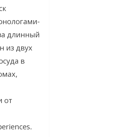
ск
онологами-
за длинный
н из двух
осуда в
юмах,
 от
eriences.