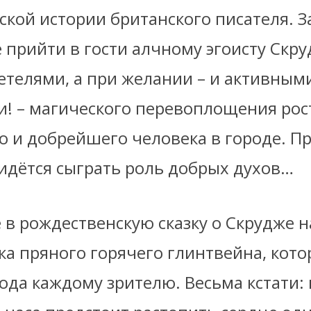
кой истории британского писателя. З
 прийти в гости алчному эгоисту Скру
етелями, а при желании – и активным
и! – магического перевоплощения ро
 и добрейшего человека в городе. Пр
ридётся сыграть роль добрых духов…
 в рождественскую сказку о Скрудже 
ка пряного горячего глинтвейна, кот
ода каждому зрителю. Весьма кстати: