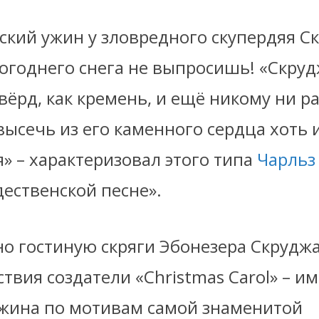
ский ужин у зловредного скупердяя Ск
огоднего снега не выпросишь! «Скру
вёрд, как кремень, и ещё никому ни р
высечь из его каменного сердца хоть 
» – характеризовал этого типа
Чарльз
ественской песне».
но гостиную скряги Эбонезера Скрудж
твия создатели «Christmas Carol» – 
ужина по мотивам самой знаменитой