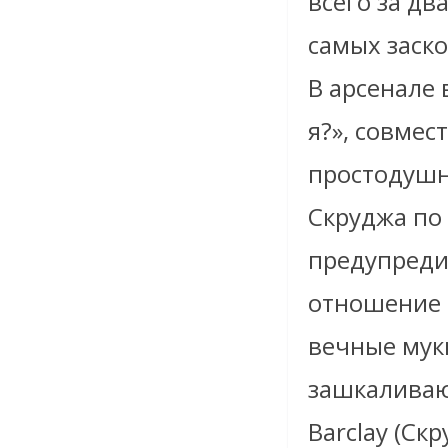
всего за дв
самых заск
В арсенале 
я?», совмес
простодушн
Скруджа по 
предупредит
отношение 
вечные мук
зашкаливаю
Barclay (Ск