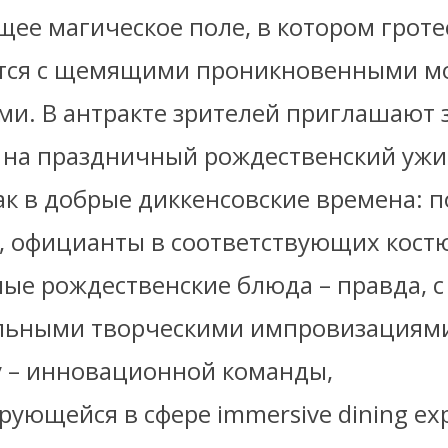
ее магическое поле, в котором гроте
тся с щемящими проникновенными м
ми. В антракте зрителей приглашают 
 на праздничный рождественский ужи
ак в добрые диккенсовские времена: п
и, официанты в соответствующих кост
ые рождественские блюда – правда, с
льными творческими импровизациями
gy – инновационной команды,
ующейся в сфере immersive dining exp