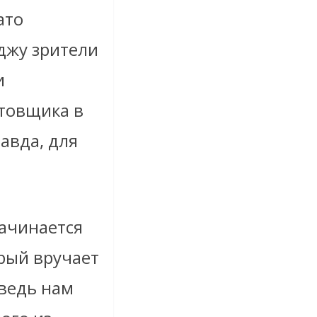
ато
джу зрители
и
стовщика в
авда, для
начинается
орый вручает
 ведь нам