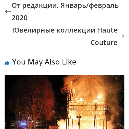
b
s
y
gr
От редакции. Январь/февраль
o
A
Li
a
2020
o
p
n
m
k
p
k
Ювелирные коллекции Haute
Couture
You May Also Like