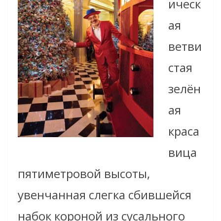
ическ
ая
ветви
стая
зелён
ая
краса
вица
пятиметровой высоты,
увенчанная слегка сбившейся
набок короной из сусального