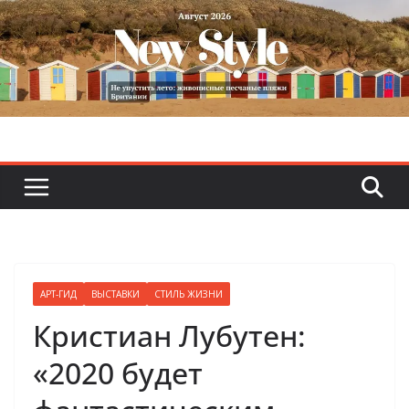
Skip
to
content
АРТ-ГИД
ВЫСТАВКИ
СТИЛЬ ЖИЗНИ
Кристиан Лубутен:
«2020 будет