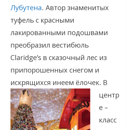
Лубутена
. Автор знаменитых
туфель с красными
лакированными подошвами
преобразил вестибюль
Claridge’s в сказочный лес из
припорошенных снегом и
искрящихся инеем ёлочек.
В
центр
е –
класс