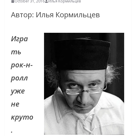
October 31, 2016
Илья Кормильцев
Автор: Илья Кормильцев
Игра
ть
рок-н-
ролл
уже
не
круто
.