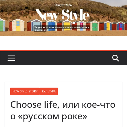
Skip
to
content
NEW STYLE STORY
КУЛЬТУРА
Choose life, или кое-что
о «русском роке»