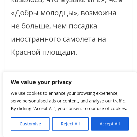
«Добры молодцы», возможна
не больше, чем посадка
иностранного самолета на
Красной площади.
Отвертеться от
We value your privacy
ответственности за настоящее
We use cookies to enhance your browsing experience,
тем, кто на заре туманной
serve personalised ads or content, and analyse our traffic.
By clicking "Accept All", you consent to our use of cookies.
юности по счастливой (или
Customise
Reject All
Accept All
несчастливой) случайности