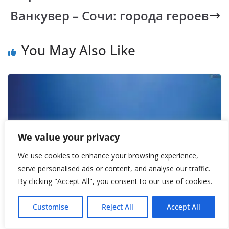
k
p
k
Ванкувер – Сочи: города героев
You May Also Like
We value your privacy
We use cookies to enhance your browsing experience,
serve personalised ads or content, and analyse our traffic.
By clicking "Accept All", you consent to our use of cookies.
Customise
Reject All
Accept All