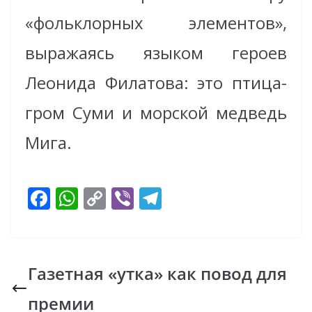
«фольклорных элементов»,
выражаясь языком героев
Леонида Филатова: это птица-
гром Суми и морской медведь
Мига.
F
W
C
Vi
T
ac
h
o
b
el
e
at
p
er
e
b
s
y
gr
Газетная «утка» как повод для
o
A
Li
a
премии
o
p
n
m