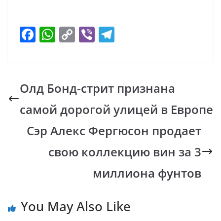
F
W
C
Vi
T
ac
h
o
b
el
e
at
p
er
e
b
s
y
gr
Олд Бонд-стрит признана
o
A
Li
a
самой дорогой улицей в Европе
o
p
n
m
k
p
k
Сэр Алекс Фергюсон продает
свою коллекцию вин за 3
миллиона фунтов
You May Also Like