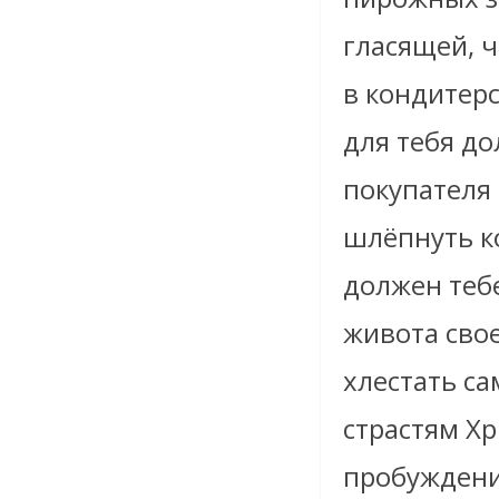
гласящей, ч
в кондитерс
для тебя до
покупателя
шлёпнуть ко
должен тебе
живота свое
хлестать са
страстям Х
пробуждения