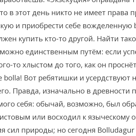
то в этот день никто не имеет права 
кую и приобрести себе вожделенную bo
лжен купить кто-то другой. Найти так
 можно единственным путём: если ус
го-то хлыстом до того, как он проснёт
 bolla! Вот ребятишки и усердствуют 
го. Правда, изначально в древности 
мого себя: обычай, возможно, был об
ристовым или восходил к языческому 
 сил природы; но сегодня Bolludagur 