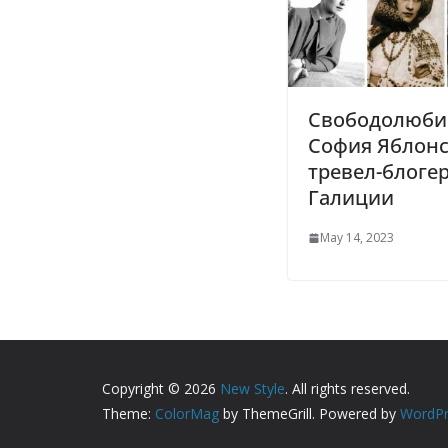
Свободолюби
София Яблонс
тревел-блогер
Галиции
May 14, 2023
Copyright © 2026
New Style
. All rights reserved.
Theme:
ColorMag
by ThemeGrill. Powered by
WordPr