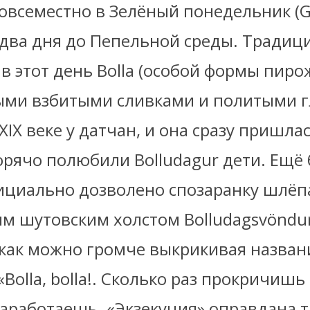
овсеместно в Зелёный понедельник (
а два дня до Пепельной среды. Традиц
в этот день Bolla (особой формы пир
ми взбитыми сливками и политыми г
XIX веке у датчан, и она сразу пришлас
рячо полюбили Bolludagur дети. Ещё б
ициально дозволено спозаранку шлёп
м шутовским холстом Bolludagsvöndu
 как можно громче выкрикивая назван
Bolla, bollа!. Сколько раз прокричишь 
аработаешь. «Экзекуция» оправдана 