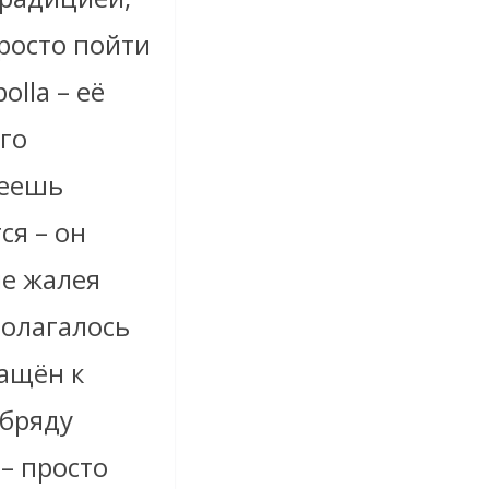
просто пойти
lla – её
ого
пеешь
ся – он
не жалея
полагалось
ращён к
обряду
– просто