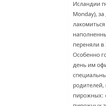
Исландии п
Monday), з
лакомиться 
наполненны
переняли в 
Особенно го
день им оф
специальны
родителей,
пирожных: «
пирожных з