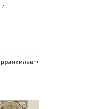
 и
арранкилье