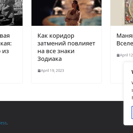
вая
Как коридор
Маня
кая:
затмений повлияет
Всел
 из
на все знаки
April 1
Зодиака
April 19, 2023
ess
.