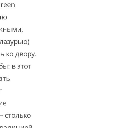
Green
ию
ожными,
лазурью)
ь ко двору.
ы: в этот
ать
r
ие
– столько
традицией,