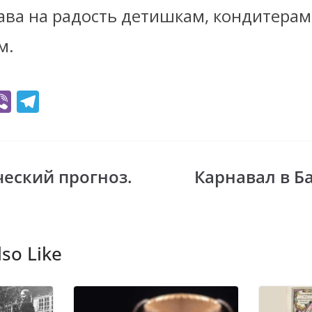
ава на радость детишкам, кондитерам
м.
Vi
T
b
el
er
e
gr
еский прогноз.
Карнавал в Б
i
a
m
so Like