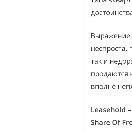
достоинства
Выражение 
неспроста, 
так и недор
продаются н
вполне неп
Leasehold 
Share Of F