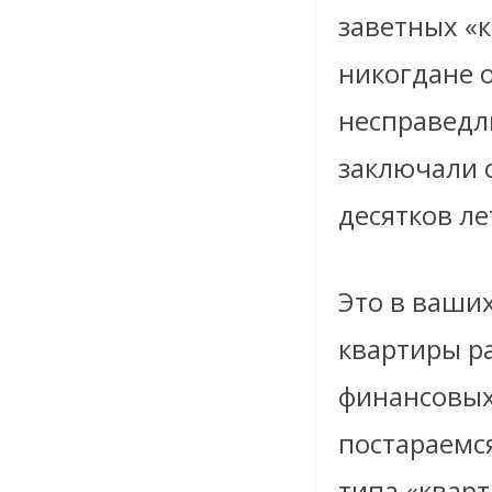
заветных «к
никогдане о
несправедл
заключали 
десятков лет
Это в ваших
квартиры р
финансовых 
постараемся
типа «квар