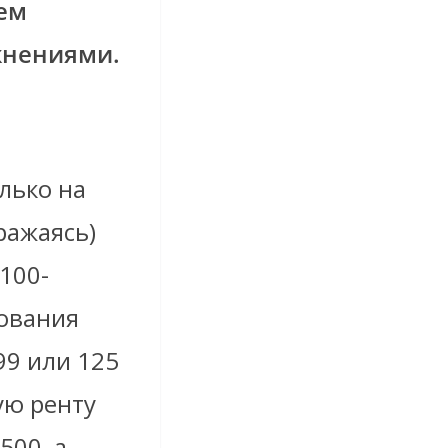
ием
жнениями.
лько на
ражаясь)
100-
зования
9 или 125
ую ренту
500, а