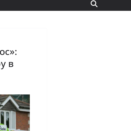
ос»:
у в