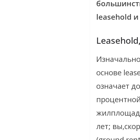
большинств
leasehold 
Leasehold
Изначально
основе leas
означает до
процентной
жилплощади
лет; вы,ско
(ground ren