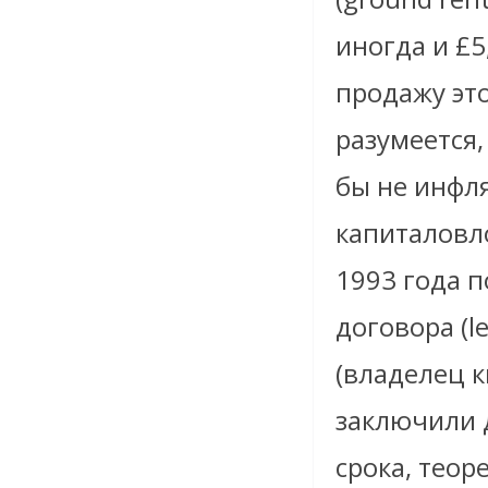
иногда и £5
продажу эт
разумеется,
бы не инфл
капиталовл
1993 года п
договора (le
(владелец к
заключили д
срока, теор