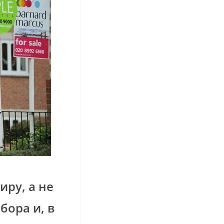
иру, а не
бора и, в