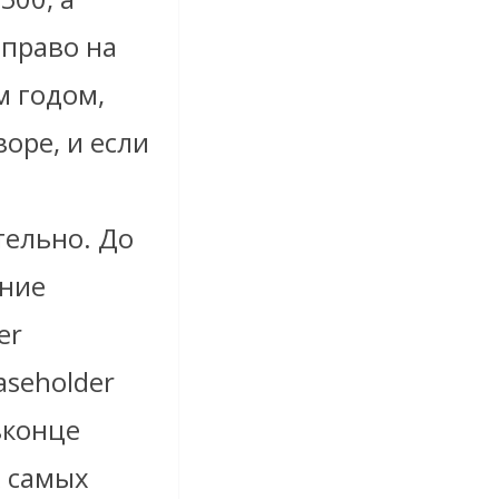
 право на
м годом,
воре, и если
ельно. До
ение
er
aseholder
вконце
х самых