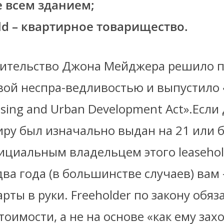
 всем зданием;
 – квартирное товарищество.
вительство Джона Мейджера решило п
вой неспра-ведливостью и выпустило 
sing and Urban Development Act».Если
ру был изначально выдан на 21 или б
ициальным владельцем этого leasehol
ва года (в большинстве случаев) вам
арты в руки. Freeholder по закону обяз
оимости, а не на основе «как ему захо