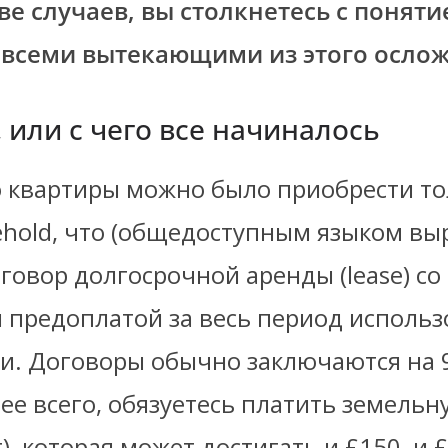
е случаев, вы столкнетесь с понят
и всеми вытекающими из этого осло
, или с чего все начиналось
 квартиры можно было приобрести то
ehold, что (общедоступным языком вы
говор долгосрочной аренды (lease) со 
 предоплатой за весь период исполь
. Договоры обычно заключаются на 9
рее всего, обязуетесь платить земельн
t), которая может достигать и £150, и £