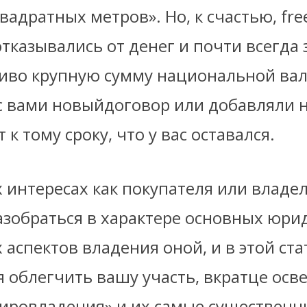
вадратных метров». Но, к счастью, fre
тказывались от денег и почти всегда 
иво крупную сумму национальной ва
с вами новыйдоговор или добавляли 
 к тому сроку, что у вас оставался.
 интересах как покупателя или владе
азобраться в характере основных юри
аспектов владения оной, и в этой ст
 облегчить вашу участь, вкратце осв
тировладения» и их самые существенн