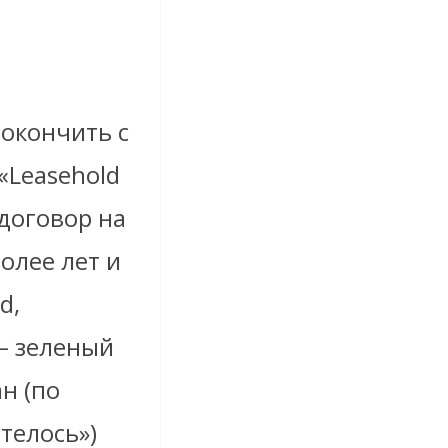
окончить с
«Leasehold
 договор на
олее лет и
d,
 – зеленый
ан (по
телось»)