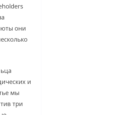
eholders
за
люты они
несколько
льца
дических и
атье мы
етив три
ые