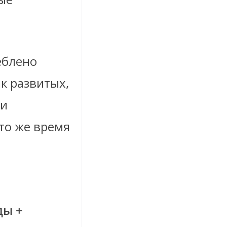
еблено
ак развитых,
ии
 то же время
ды +