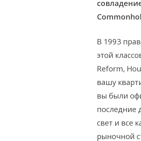
совладение
Commonhold
В 1993 пра
этой классо
Reform, Hou
вашу кварти
вы были оф
последние д
свет и все к
рыночной ст