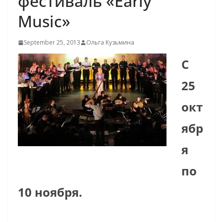
фестиваль «Early
Music»
September 25, 2013
Ольга Кузьмина
C
25
окт
ябр
я
по
10 ноября.