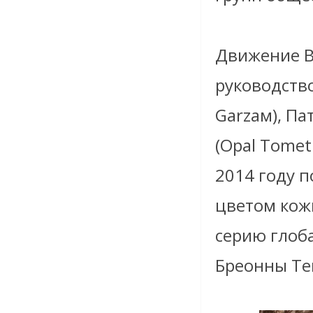
Движение Bl
руководство
Garzaм), Пат
(Opal Tomet
2014 году п
цветом кож
серию глоба
Бреонны Те