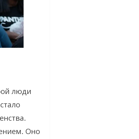
орой люди
 стало
енства.
жением. Оно