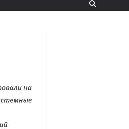
овали на
системные
ий