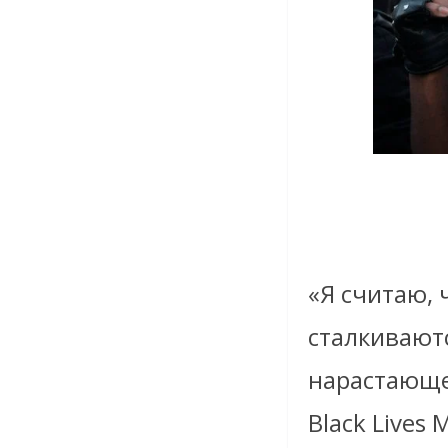
«Я считаю, 
сталкиваютс
нарастающе
Black Live