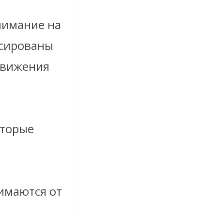
нимание на
ксированы
движения
оторые
имаются от