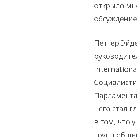
открыло мн
обсуждение
Петтер Эйде
руководите
Internation
Социалисти
Парламента
него стал г
в том, что 
групп обще