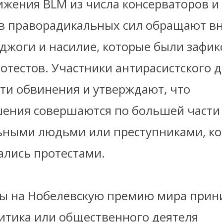
ижения BLM из числа консерваторов и
в праворадикальных сил обращают в
оджоги и насилие, которые были зафи
ротестов. Участники антирасистского 
эти обвинения и утверждают, что
ения совершаются по большей части
ьными людьми или преступниками, к
ались протестами.
ы на Нобелевскую премию мира прин
итика или общественного деятеля