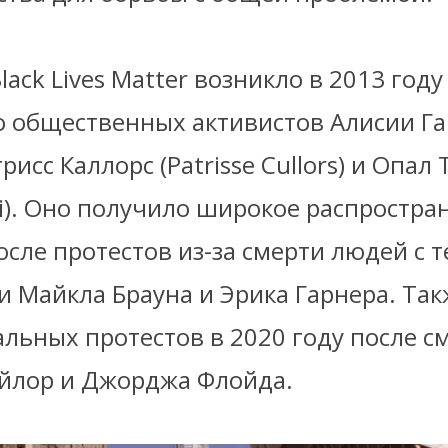
ack Lives Matter возникло в 2013 году
 общественных активистов Алисии Гарз
рисс Каллорс (Patrisse Cullors) и Опал
i). Оно получило широкое распростра
осле протестов из-за смерти людей с
и Майкла Брауна и Эрика Гарнера. Та
льных протестов в 2020 году после с
йлор и Джорджа Флойда.