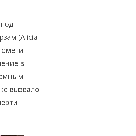
 под
ам (Alicia
 Томети
нение в
 темным
кже вызвало
мерти