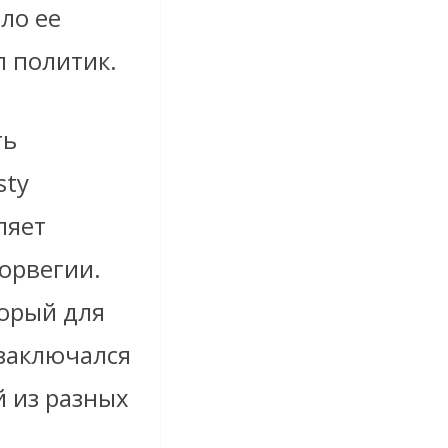
ло ее
л политик.
ть
sty
ляет
орвегии.
торый для
 заключался
й из разных