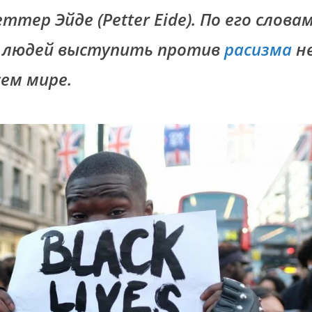
тер Эйде (Petter Eide). По его слов
 людей выступить против
расизма
не
сем мире.