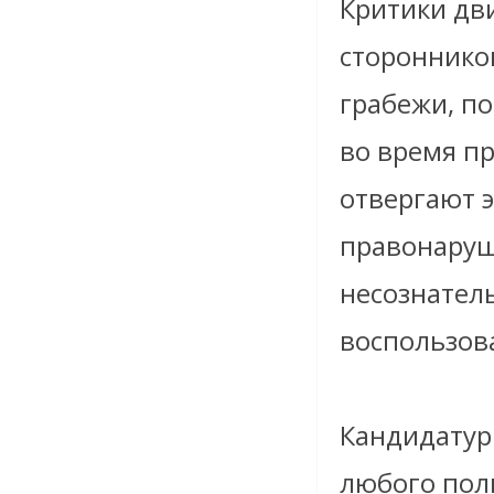
Критики дв
стороннико
грабежи, п
во время п
отвергают 
правонаруш
несознател
воспользов
Кандидатур
любого пол