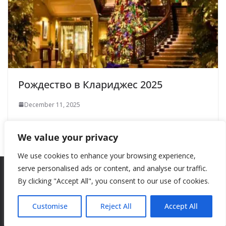
Рождество в Клариджес 2025
December 11, 2025
We value your privacy
We use cookies to enhance your browsing experience,
serve personalised ads or content, and analyse our traffic.
By clicking "Accept All", you consent to our use of cookies.
Copyright © 2026
New Style
. All rights reserved.
Theme:
ColorMag
by ThemeGrill. Powered by
WordPress
.
Customise
Reject All
Accept All