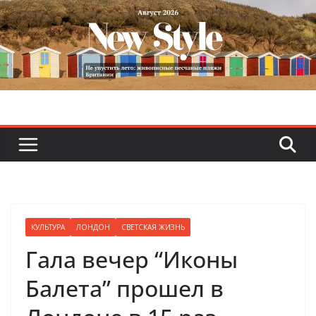
Skip
to
content
КУЛЬТУРА
ЛОНДОН
СВЕТСКАЯ ЖИЗНЬ
Гала вечер “Иконы
Балета” прошел в