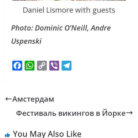
Daniel Lismore with guests
Photo: Dominic O’Neill, Andre
Uspenski
F
W
C
Vi
T
ac
h
o
b
el
e
at
p
er
e
b
s
y
gr
Амстердам
o
A
Li
a
Фестиваль викингов в Йорке
o
p
n
m
k
p
k
You May Also Like