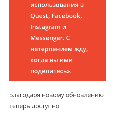
использования в
Quest, Facebook,
Instagram и
Messenger. С
нетерпением жду,
когда вы ими
поделитесь».
Благодаря новому обновлению
теперь доступно