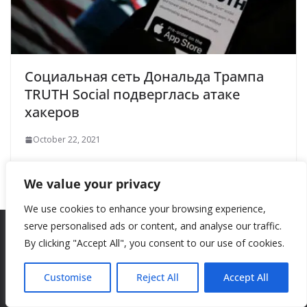
Социальная сеть Дональда Трампа
TRUTH Social подверглась атаке
хакеров
October 22, 2021
We value your privacy
We use cookies to enhance your browsing experience,
serve personalised ads or content, and analyse our traffic.
By clicking "Accept All", you consent to our use of cookies.
Copyright © 2026
New Style
. All rights reserved.
Theme:
ColorMag
by ThemeGrill. Powered by
WordPress
.
Customise
Reject All
Accept All