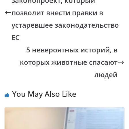
законопроект, который
o
p
n
m
k
p
k
позволит внести правки в
устаревшее законодательство
ЕС
5 невероятных историй, в
которых животные спасают
людей
You May Also Like