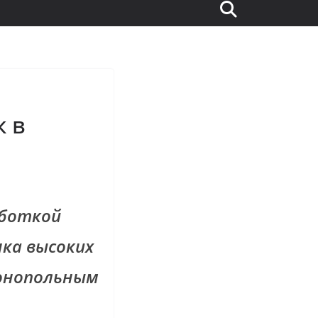
к в
аботкой
ка высоких
монопольным