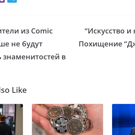
b
el
er
e
gr
тели из Comic
“Искусство и
i
a
ьше не будут
Похищение “Д
m
ь знаменитостей в
so Like