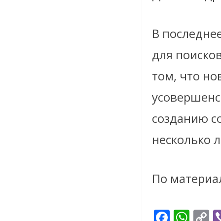
В последнее
для поиско
том, что но
усовершенс
созданию со
несколько л
По материа
F
W
C