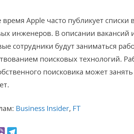
 время Apple часто публикует списки 
вых инженеров. В описании вакансий и
вые сотрудники будут заниматься раб
твованием поисковых технологий. Ра
бственного поисковика может занять 
ет.
лам:
Business Insider
,
FT
Vi
T