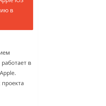
цию в
тием
 работает в
Apple.
х проекта