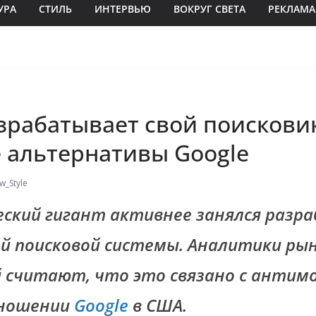
УРА
СТИЛЬ
ИНТЕРВЬЮ
ВОКРУГ СВЕТА
РЕКЛАМА
зрабатывает свой поискови
е альтернативы Google
w_Style
еский гигант активнее занялся разр
й поисковой системы. Аналитики рын
 считают, что это связано с анти
тношении
Google
в США.