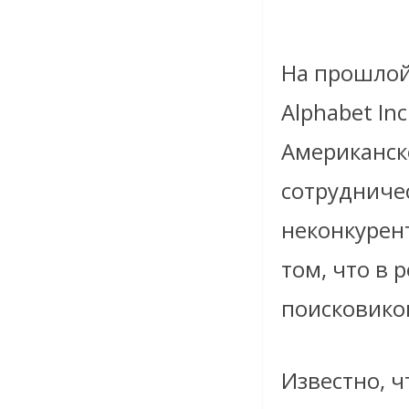
На прошлой
Alphabet In
Американск
сотрудничест
неконкурент
том, что в 
поисковико
Известно, ч