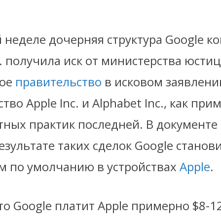
 неделе дочерняя структура Google к
c. получила иск от министерства юсти
ое
правительство
в исковом заявлени
во Apple Inc. и Alphabet Inc., как при
ных практик последней. В документе 
результате таких сделок Google станов
м по умолчанию в устройствах
Apple
.
то Google платит Apple примерно $8-1