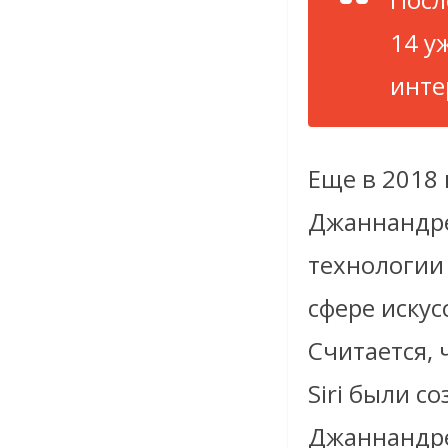
14 у
инте
Еще в 2018 
Джаннандре
технологии 
сфере искус
Считается, 
Siri были с
Джаннандр