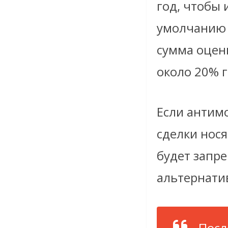
год, чтобы 
умолчанию н
сумма оцен
около 20% г
Если антим
сделки нося
будет запре
альтернатив
Посл