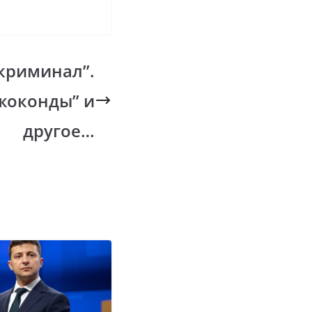
 криминал”.
жоконды” и
другое…