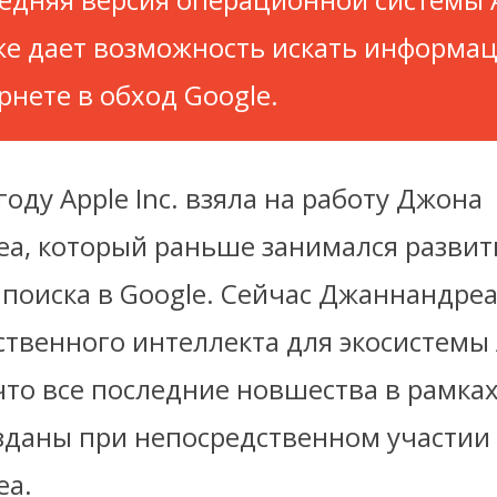
же дает возможность искать информа
рнете в обход Google.
году Apple Inc. взяла на работу Джона
а, который раньше занимался разви
поиска в Google. Сейчас Джаннандреа
ственного интеллекта для экосистемы 
что все последние новшества в рамка
озданы при непосредственном участии
еа.