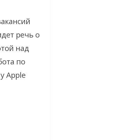
вакансий
дет речь о
отой над
бота по
у Apple