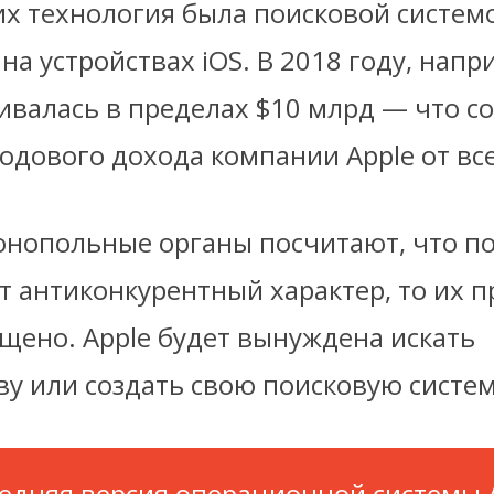
их технология была поисковой систем
а устройствах iOS. В 2018 году, напри
ивалась в пределах $10 млрд — что со
одового дохода компании Apple от все
онопольные органы посчитают, что п
т антиконкурентный характер, то их 
щено. Apple будет вынуждена искать
у или создать свою поисковую систем
едняя версия операционной системы A