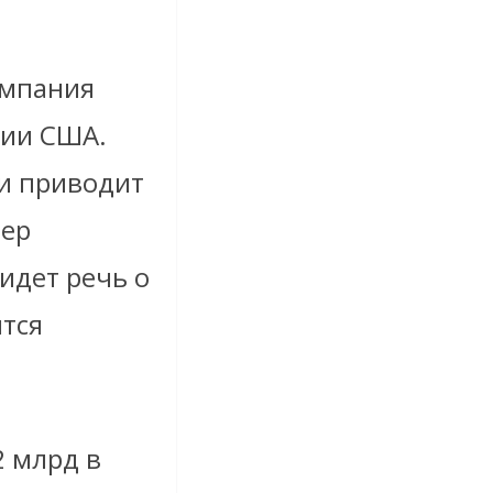
омпания
ции США.
и приводит
мер
идет речь о
ится
2 млрд в