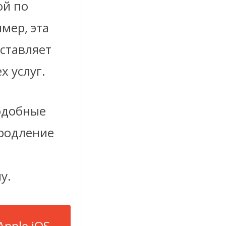
ой по
мер, эта
ставляет
х услуг.
одобные
продление
у.
pple iOS