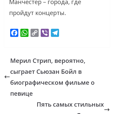
Манчестер – города, где
пройдут концерты.
F
W
C
Vi
T
ac
h
o
b
el
e
at
p
er
e
b
s
y
gr
Мерил Стрип, вероятно,
o
A
Li
a
сыграет Сьюзан Бойл в
o
p
n
m
k
p
k
биографическом фильме о
певице
Пять самых стильных