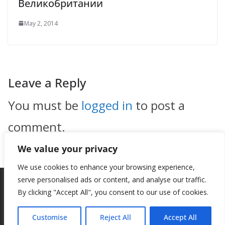
Великобритании
May 2, 2014
Leave a Reply
You must be
logged in
to post a
comment.
We value your privacy
We use cookies to enhance your browsing experience,
serve personalised ads or content, and analyse our traffic.
By clicking "Accept All", you consent to our use of cookies.
Copyright © 2026
New Style
. All rights reserved.
Theme:
ColorMag
by ThemeGrill. Powered by
WordPress
.
Customise
Reject All
Accept All