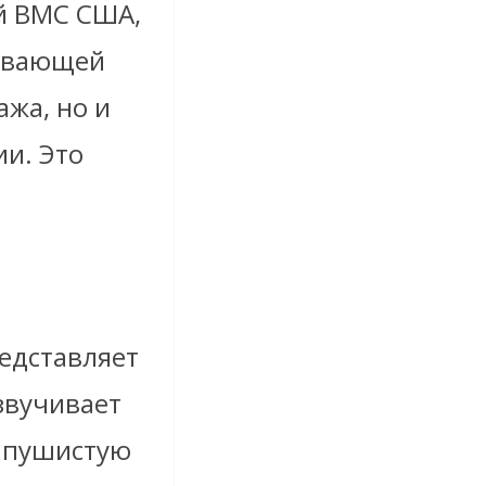
й ВМС США,
тывающей
жа, но и
ии. Это
редставляет
звучивает
ю пушистую