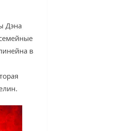
ы Дэна
 семейные
линейна в
торая
елин.