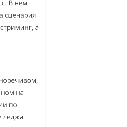
с. В нем
ра сценария
стриминг, а
сноречивом,
нном на
ии по
олледжа