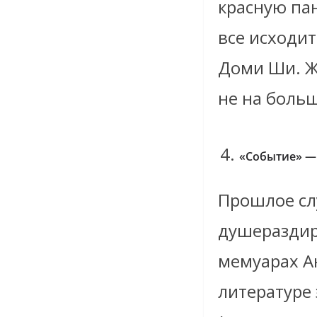
красную пан
все исходит
Доми Ши. Жа
не на больш
«Событие» —
Прошлое сл
душераздир
мемуарах А
литературе 