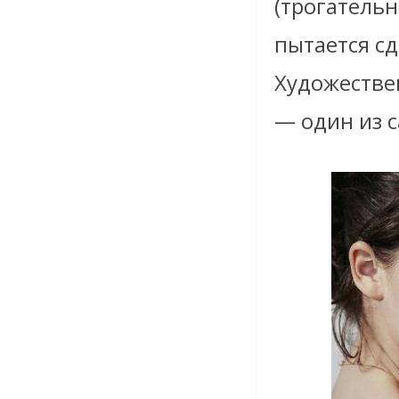
(трогатель
пытается сд
Художестве
— один из 