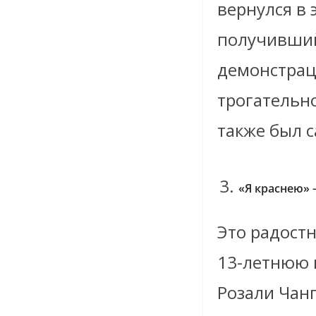
вернулся в
получивший
демонстрац
трогательно
также был 
«Я краснею» 
Это радост
13-летнюю 
Розали Чанг