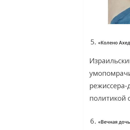
«Колено Ахе
Израильски
умопомрачи
режиссера-
политикой 
«Вечная дочь