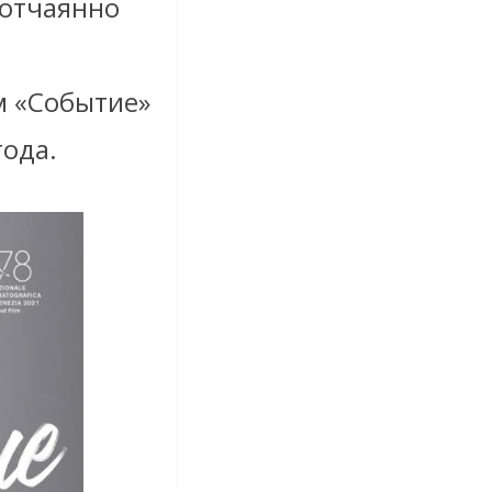
 отчаянно
м «Событие»
года.