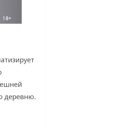
матизирует
о
нешней
ю деревню.