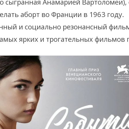
но сыгранная Анамарией Вартоломеи),
елать аборт во Франции в 1963 году.
нный и социально резонансный филь
самых ярких и трогательных фильмов 