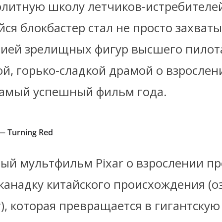
 элитную школу летчиков-истребителе
ся блокбастер стал не просто захва
ией зрелищных фигур высшего пилота
й, горько-сладкой драмой о взрослен
самый успешный фильм года.
— Turning Red
ный мультфильм Pixar о взрослении п
канадку китайского происхождения (о
), которая превращается в гигантску