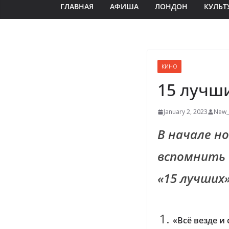
ГЛАВНАЯ
АФИША
ЛОНДОН
КУЛЬТ
КИНО
15 лучш
January 2, 2023
New_
В начале н
вспомнить
«15 лучших»
«Всё везде и 