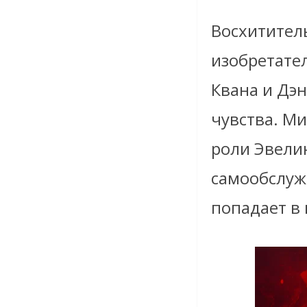
Восхититель
изобретате
Квана и Дэ
чувства. М
роли Эвели
самообслуж
попадает в