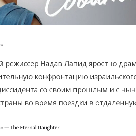
д»
й режиссер Надав Лапид яростно дра
тельную конфронтацию израильског
диссидента со своим прошлым и с ны
страны во время поездки в отдаленну
» — The Eternal Daughter