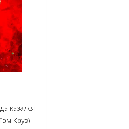
да казался
Том Круз)