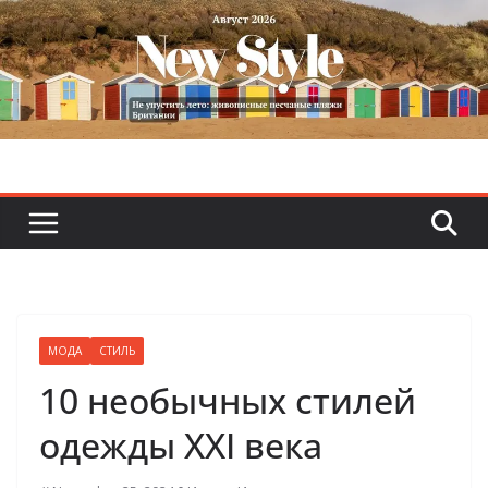
Skip
to
content
МОДА
СТИЛЬ
10 необычных стилей
одежды XXI века