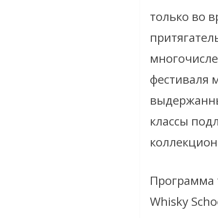
только во в
притягатель
многочисле
фестиваля 
выдержанны
классы подл
коллекцион
Программа т
Whisky Scho