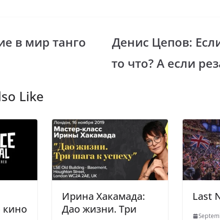
b
el
er
e
gr
е в мир танго
Денис Цепов: Если
i
a
то что? А если рез
m
so Like
Ирина Хакамада:
Last 
 кино
Дао жизни. Три
Septem