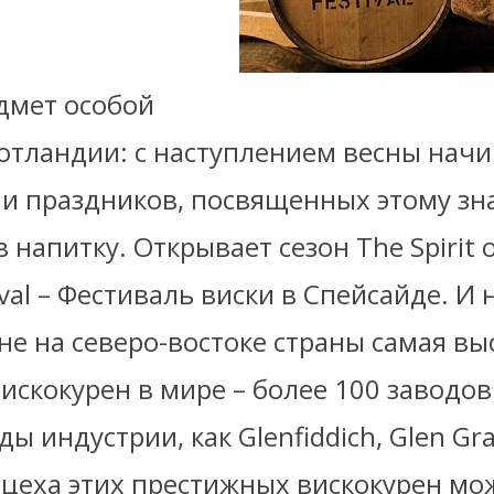
дмет особой
отландии: с наступлением весны начи
 и праздников, посвященных этому зн
напитку. Открывает сезон The Spirit o
ival – Фестиваль виски в Спейсайде. И 
не на северо-востоке страны самая вы
искокурен в мире – более 100 заводов
ды индустрии, как Glenfiddich, Glen Gra
 В цеха этих престижных вискокурен м