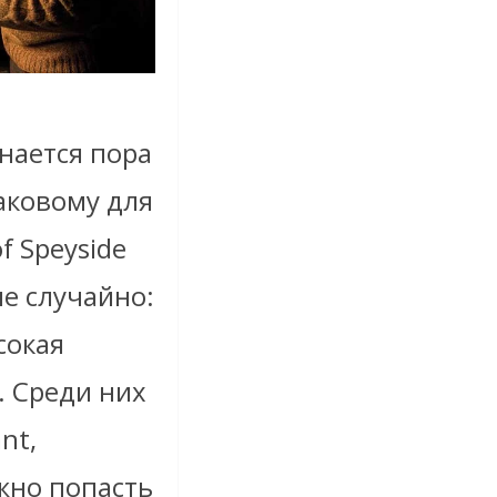
нается пора
аковому для
f Speyside
не случайно:
сокая
. Среди них
nt,
ожно попасть