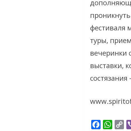
дополняющи
проникнуть
фестиваля 
туры, прие
вечеринки с
выставки, 
состязания 
www.spirito
F
W
C