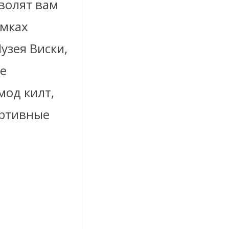
волят вам
амках
узея Виски,
ие
мод килт,
ортивные