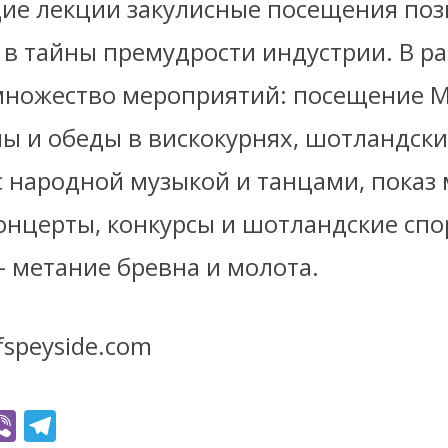
е лекции закулисные посещения поз
 в тайны премудрости индустрии. В р
множество мероприятий: посещение М
мы и обеды в вискокурнях, шотландск
 народной музыкой и танцами, показ 
концерты, конкурсы и шотландские сп
– метание бревна и молота.
fspeyside.com
Vi
T