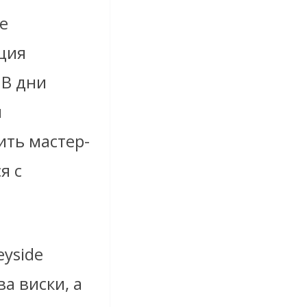
е
ация
 В дни
и
ить мастер-
я с
eyside
а виски, а