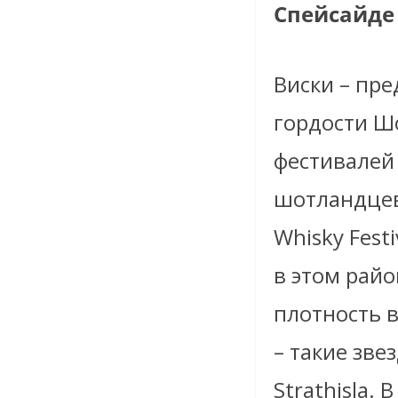
Спейсайде
Виски – пре
гордости Ш
фестивалей
шотландцев 
Whisky Fest
в этом райо
плотность в
– такие звез
Strathisla.