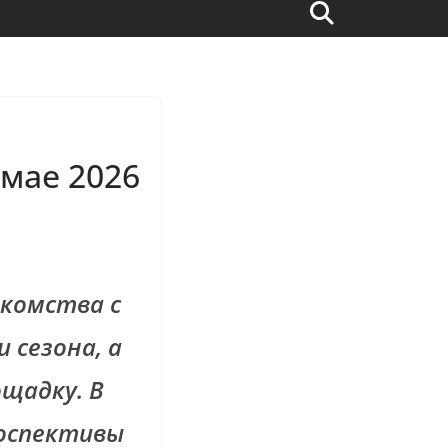
 мае 2026
акомства с
 сезона, а
щадку. В
оспективы