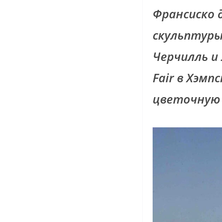
Франсиско 
скульптуры
Черчилль и 
Fair в Хэмп
цветочную в