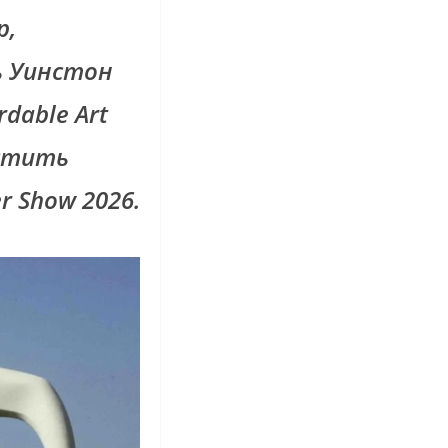
р,
ь Уинстон
dable Art
устить
r Show 2026.