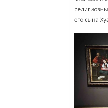
религиозны
его сына Ху