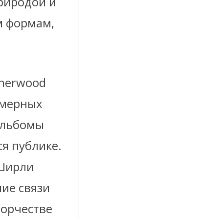
риродой и
м формам,
Sherwood
камерных
альбомы
я публике.
 Ширли
ие связи
ворчестве