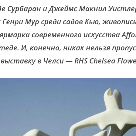
де Сурбаран и Джеймс Макнил Уистле
 Генри Мур среди садов Кью, живопис
ярмарка современного искусства Affor
стеде. И, конечно, никак нельзя проп
ыставку в Челси — RHS Chelsea Flowe