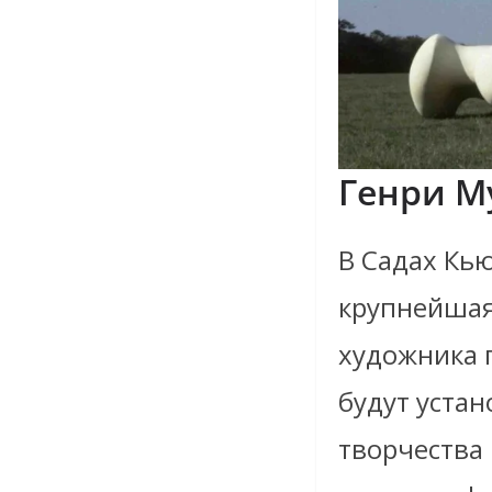
Генри М
В Садах Кь
крупнейшая
художника 
будут уста
творчества