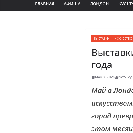
ГЛАВНАЯ
АФИША
ЛОНДОН
КУЛЬТ
ВЫСТАВКИ
ИСКУССТВО
Выставки
года
May 9, 2026
New Styl
Май в Лонд
искусством
город прев
этом меся