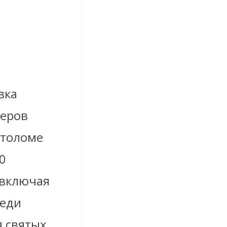
вка
теров
ртоломе
0
 включая
реди
 святых,