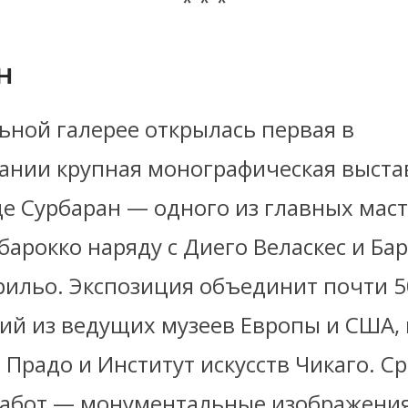
* * *
н
ьной галерее открылась первая в
ании крупная монографическая выста
де Сурбаран — одного из главных мас
барокко наряду с Диего Веласкес и Ба
рильо. Экспозиция объединит почти 5
ий из ведущих музеев Европы и США,
 Прадо и Институт искусств Чикаго. С
абот — монументальные изображения