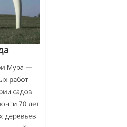
да
ри Мура —
ых работ
рии садов
очти 70 лет
х деревьев