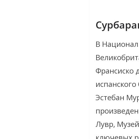
Сурбара
В Национал
Великобрит
Франсиско 
испанского 
Эстебан Му
произведен
Лувр, Музей
ключевых р