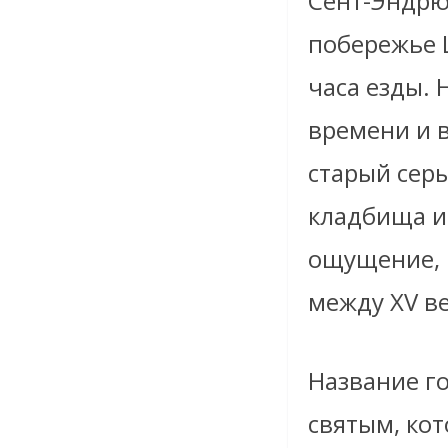
Сент-Эндрю
побережье 
часа езды. 
времени и в
старый серы
кладбища и
ощущение, 
между XV в
Название г
святым, ко