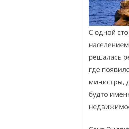
С одной ст
населением 
решалась р
где появилс
министры, д
будто имен
недвижимос