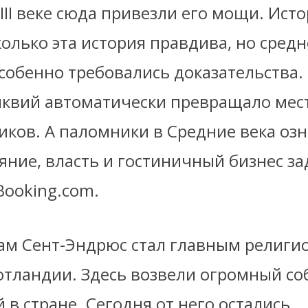
VIII веке сюда привезли его мощи. Ист
колько эта история правдива, но сред
особенно требовались доказательства.
иквий автоматически превращало мест
иков. А паломники в Средние века оз
яние, власть и гостиничный бизнес за
Booking.com.
векам Сент-Эндрюс стал главным религ
тландии. Здесь возвели огромный со
в стране. Сегодня от него остались