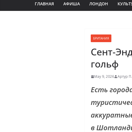
ГЛАВНАЯ
АФИША
ЛОНДОН
КУЛЬТ
БРИТАНИЯ
Сент-Энд
гольф
May 9, 2026
Артур П.
Есть город
туристичес
аккуратные
в Шотланди