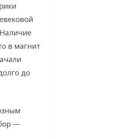
орики
невековой
 Наличие
о в магнит
начали
долго до
иозным
бор —