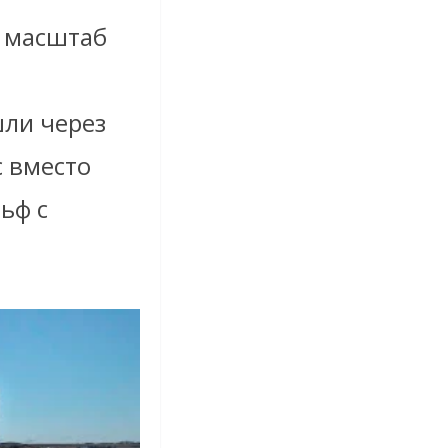
ь масштаб
р
ли через
с вместо
ьф с