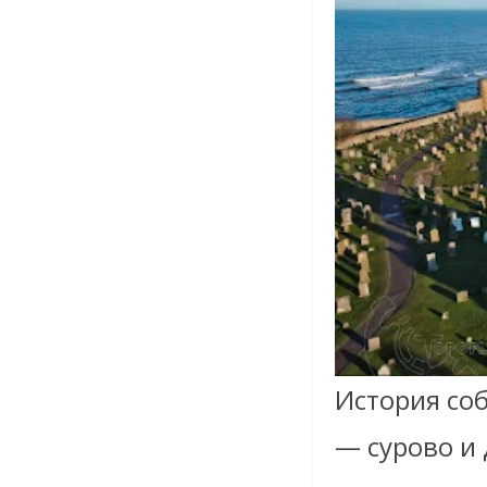
История соб
— сурово и