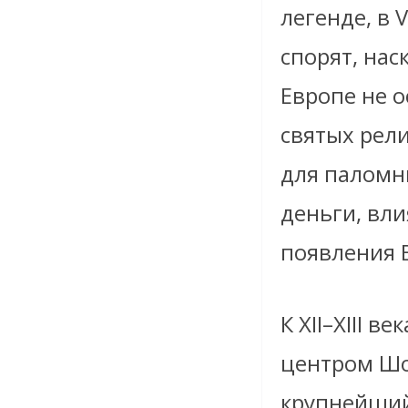
легенде, в 
спорят, нас
Европе не 
святых рел
для паломн
деньги, вли
появления 
К XII–XIII 
центром Шо
крупнейший 