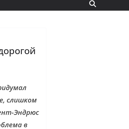
 дорогой
придумал
е, слишком
Сент-Эндрюс
облема в