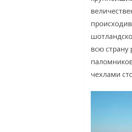
величестве
происходив
шотландско
всю страну 
паломников 
чехлами ст