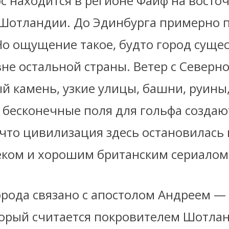
с находится в регионе Файф на восто
Шотландии. До Эдинбурга примерно 
Но ощущение такое, будто город сущес
не остальной страны. Ветер с Северно
й камень, узкие улицы, башни, руины
 бесконечные поля для гольфа создаю
что цивилизация здесь остановилась 
еком и хорошим британским сериалом
орода связано с апостолом Андреем —
торый считается покровителем Шотлан