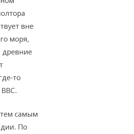
чном
полтора
твует вне
го моря,
, древние
т
где-то
 BBC.
 тем самым
дии. По