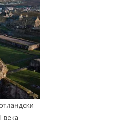
шотландски
I века