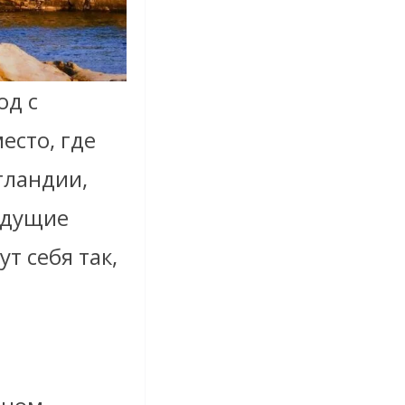
од с
есто, где
тландии,
будущие
т себя так,