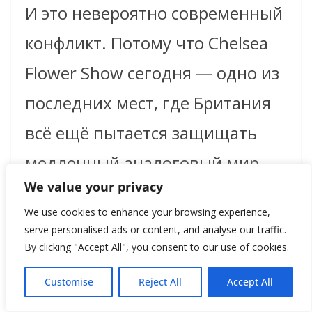
И это невероятно современный
конфликт. Потому что Chelsea
Flower Show сегодня — одно из
последних мест, где Британия
всё ещё пытается защищать
медленный аналоговый мир.
We value your privacy
Мир ручной работы, сезонности
We use cookies to enhance your browsing experience,
и терпения. Ведь садоводство
serve personalised ads or content, and analyse our traffic.
By clicking "Accept All", you consent to our use of cookies.
плохо сочетается с
современной цифровой
Customise
Reject All
Accept All