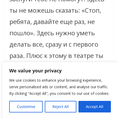
ты не можешь сказать: «Стоп,
ребята, давайте еще раз, не
пошло». Здесь нужно уметь
делать все, сразу и с первого
раза. Плюс к этому в театре ты
здесь и сейчас получаешь
We value your privacy
результат. Ты можешь быть
We use cookies to enhance your browsing experience,
serve personalised ads or content, and analyse our traffic.
весь такой орденоносный-
By clicking "Accept All", you consent to our use of cookies.
преорденоносный, но вот
Customise
Reject All
Accept All
плохо играешь, и зритель