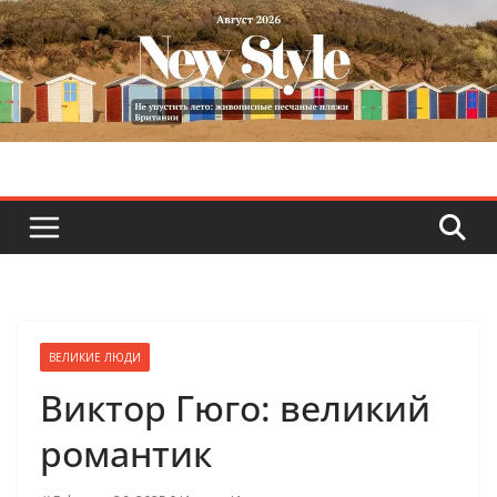
Skip
to
content
ВЕЛИКИЕ ЛЮДИ
Виктор Гюго: великий
романтик