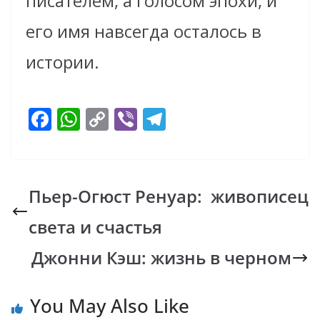
писателем, а голосом эпохи, и
его имя навсегда осталось в
истории.
F
W
C
Vi
T
ac
h
o
b
el
e
at
p
er
e
b
s
y
gr
Пьер-Огюст Ренуар: живописец
o
A
Li
a
света и счастья
o
p
n
m
k
p
k
Джонни Кэш: жизнь в черном
You May Also Like