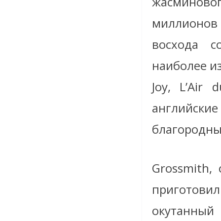
жасминовог
миллионов 
восхода с
наиболее из
Joy, L’Air
английски
благородны
Grossmith,
приготовил
окутанный 