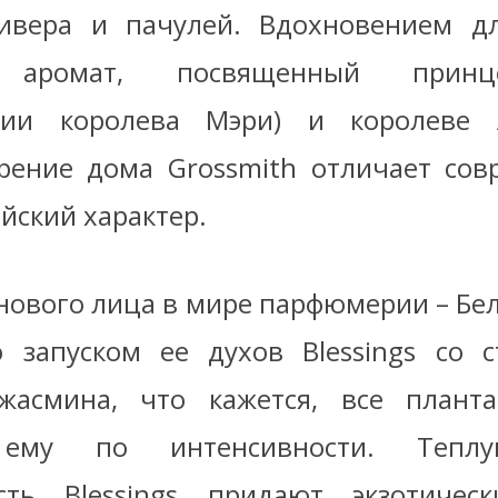
ивера и пачулей. Вдохновением дл
 аромат, посвященный прин
твии королева Мэри) и королеве А
рение дома Grossmith отличает со
йский характер.
нового лица в мире парфюмерии – Бе
 запуском ее духов Blessings со 
жасмина, что кажется, все планта
 ему по интенсивности. Тепл
ость Blessings придают экзотичес