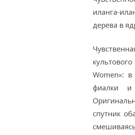
иланга-ила
дерева в я
Чувственна
культового
Women»: в 
фиалки и 
Оригинальн
спутник об
смешиваясь