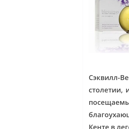
Сэквилл-Ве
столетии, 
посещаем
благоухаю
Кенте в лег