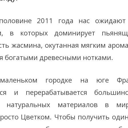
половине 2011 года нас ожидают
и, в которых доминирует пьянящ
сть жасмина, окутанная мягким аром
ая богатыми древесными нотками.
 маленьком городке на юге Фра
тся и перерабатывается большин
х натуральных материалов в ми
росто Цветком. Чтобы получить оди