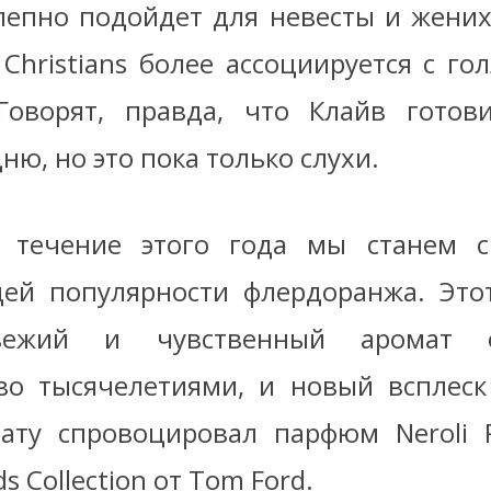
лепно подойдет для невесты и жених
 Christians более ассоциируется с г
Говорят, правда, что Клайв готов
ю, но это пока только слухи.
в течение этого года мы станем с
ей популярности флердоранжа. Это
свежий и чувственный аромат о
во тысячелетиями, и новый всплеск
ату спровоцировал парфюм Neroli P
ds Collection от Tom Ford.