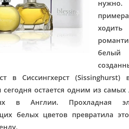
нуж
пример
ходить
романти
белы
создан
ст в Сиссингхерст (Sissinghurst)
и сегодня остается одним из самы
ых в Англии. Прохладная эле
щих белых цветов превратила это
енду.