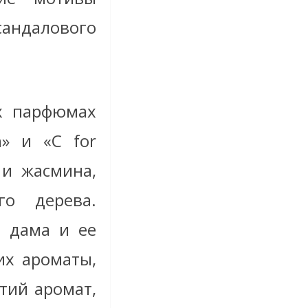
сандалового
х парфюмах
n» и «C for
и жасмина,
го дерева.
а дама и ее
их ароматы,
тий аромат,