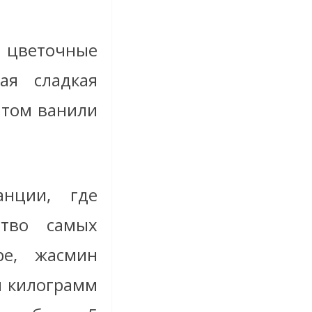
 цветочные
ая сладкая
атом ванили
нции, где
ство самых
ре, жасмин
н килограмм