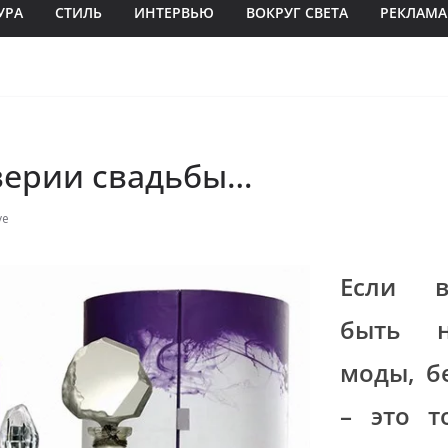
УРА
СТИЛЬ
ИНТЕРВЬЮ
ВОКРУГ СВЕТА
РЕКЛАМА
верии свадьбы…
ve
Если в
быть н
моды, б
– это т