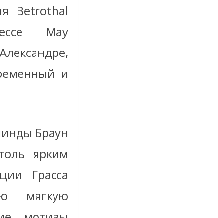
я Betrothal
цессе May
лександре,
временный и
линды Браун
столь ярким
ции Грасса
ую мягкую
кие мотивы