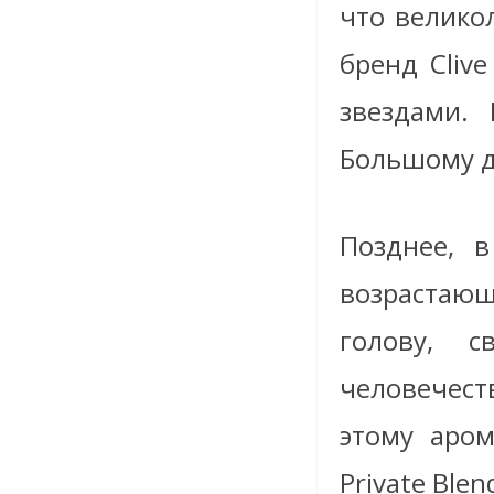
что велико
бренд Clive
звездами. 
Большому дн
Позднее, 
возрастающ
голову, 
человечест
этому аром
Private Blen