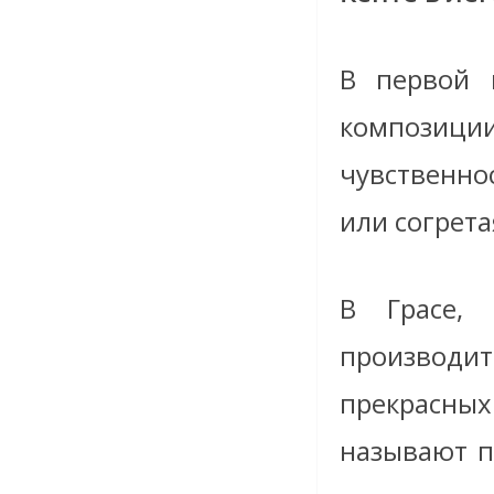
В первой 
композици
чувственно
или согрет
В Грасе,
производи
прекрасны
называют п