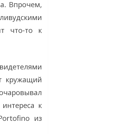
а. Впрочем,
олливудскими
ит что-то к
видетелями
т кружащий
чаровывал
 интереса к
ortofino из