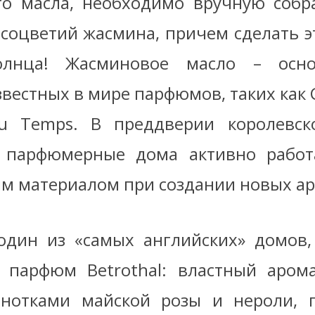
о масла, необходимо вручную собр
соцветий жасмина, причем сделать э
олнца! Жасминовое масло – осн
вестных в мире парфюмов, таких как C
 du Temps. В преддверии королевс
е парфюмерные дома активно работ
м материалом при создании новых ар
 один из «самых английских» домов,
 парфюм Betrothal: властный аром
нотками майской розы и нероли, п