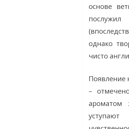
основе вет
послужил
(впоследс
однако тво
чисто англи
Появление 
– отмечено
ароматом 
уступают
чувственн