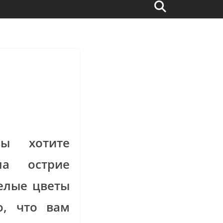
ы хотите
а острие
елые цветы
о, что вам