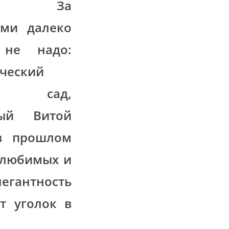
но. За
ами далеко
 не надо:
ческий
й сад,
ный Витой
 в прошлом
х любимых и
гантность
т уголок в