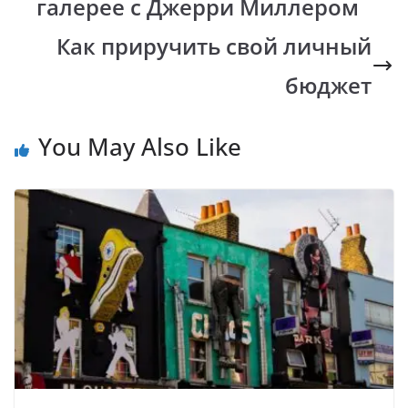
галерее с Джерри Миллером
o
p
n
m
k
p
k
Как приручить свой личный
бюджет
You May Also Like