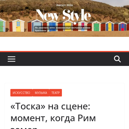
Skip
to
content
ИСКУССТВО
МУЗЫКА
ТЕАТР
«Тоска» на сцене:
момент, когда Рим