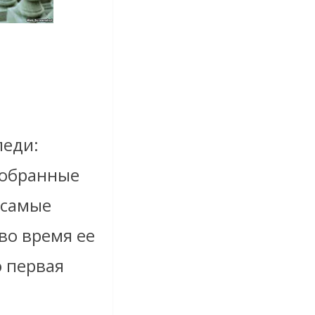
леди:
добранные
самые
во время ее
о
первая