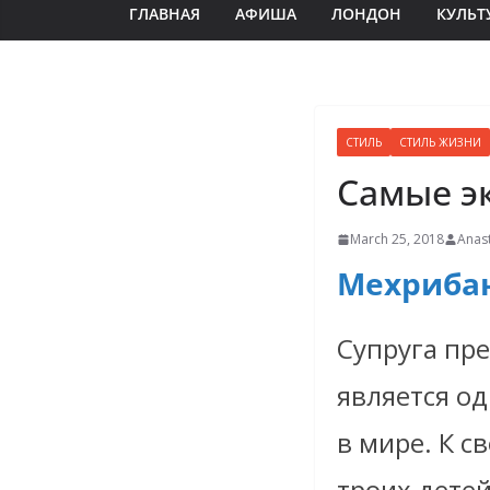
ГЛАВНАЯ
АФИША
ЛОНДОН
КУЛЬТ
СТИЛЬ
СТИЛЬ ЖИЗНИ
Самые э
March 25, 2018
Anast
Мехриба
Супруга пр
является о
в мире. К с
троих дете