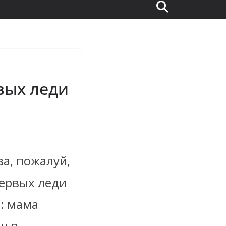
вых леди
а, пожалуй,
ервых
леди
о: мама
н в