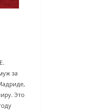
E.
муж за
Мадриде,
миру
. Это
году