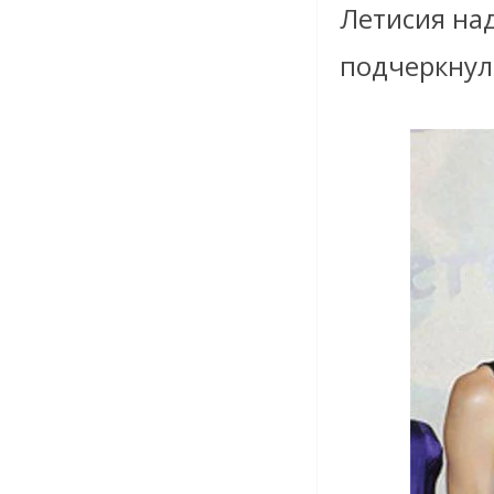
Летисия
над
подчеркнул