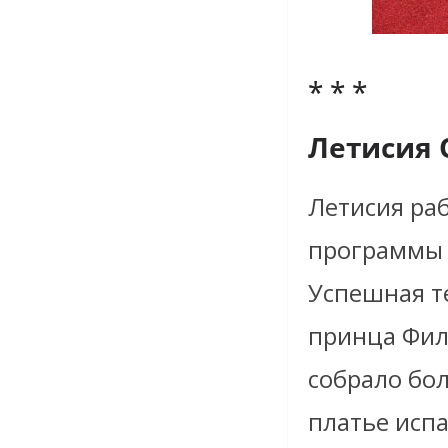
* * *
Летисия 
Летисия
ра
программы 
Успешная т
принца Фил
собрало бо
платье испа