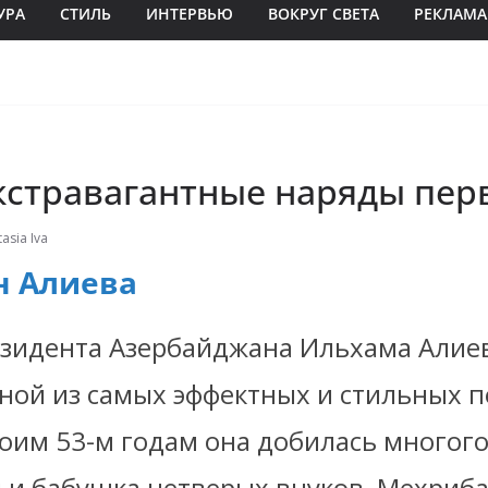
УРА
СТИЛЬ
ИНТЕРВЬЮ
ВОКРУГ СВЕТА
РЕКЛАМА
кстравагантные наряды пер
asia Iva
н Алиева
езидента Азербайджана Ильхама Алиев
дной из самых эффектных и стильных
п
воим 53-м годам она добилась многог
й и бабушка четверых внуков, Мехриба