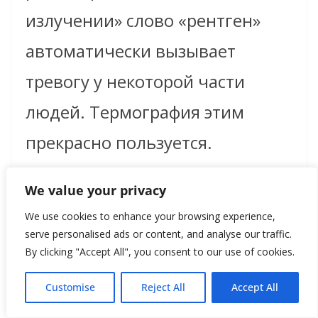
излучении» слово «рентген»
автоматически вызывает
тревогу у некоторой части
людей. Термография этим
прекрасно пользуется.
Тепловая камера выглядит
We value your privacy
почти невинно. Просто
We use cookies to enhance your browsing experience,
фотография, отражающая
serve personalised ads or content, and analyse our traffic.
By clicking "Accept All", you consent to our use of cookies.
температуру. Что может быть
Customise
Reject All
Accept All
безопаснее?