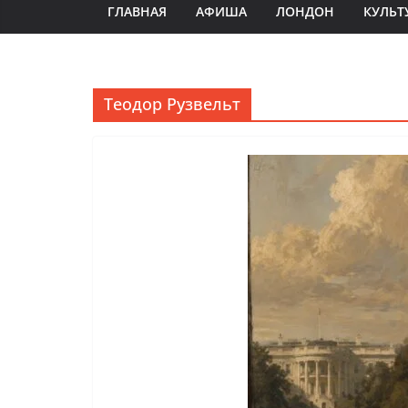
ГЛАВНАЯ
АФИША
ЛОНДОН
КУЛЬТ
Теодор Рузвельт