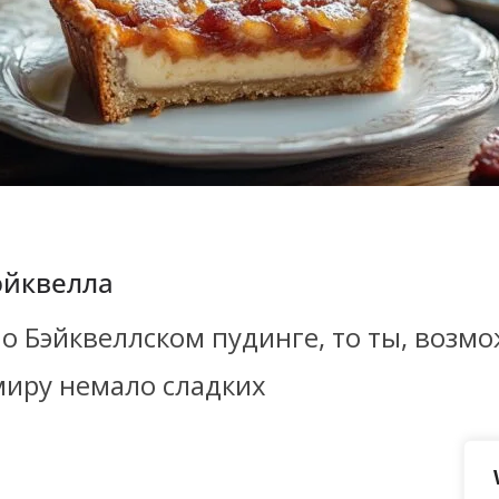
эйквелла
 о Бэйквеллском пудинге, то ты, возм
миру немало сладких