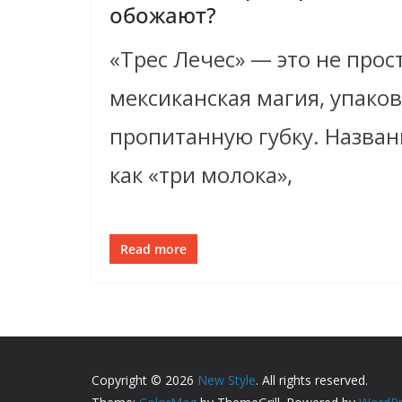
обожают?
«Трес Лечес» — это не прост
мексиканская магия, упако
пропитанную губку. Назван
как «три молока»,
Read more
Copyright © 2026
New Style
. All rights reserved.