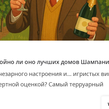
стойно ли оно лучших домов Шампан
чезарного настроения и… игристых ви
пертной оценкой? Самый терруарный