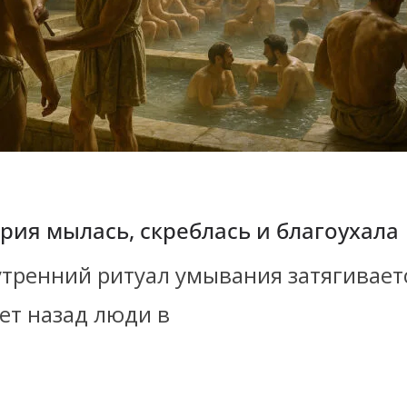
рия мылась, скреблась и благоухала
утренний ритуал умывания затягиваетс
ет назад люди в