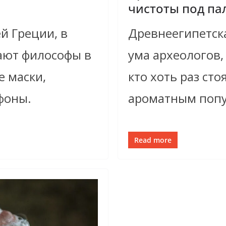
чистоты под п
й Греции, в
Древнеегипетска
ают философы в
ума археологов,
е маски,
кто хоть раз сто
фоны.
ароматным поп
Read more