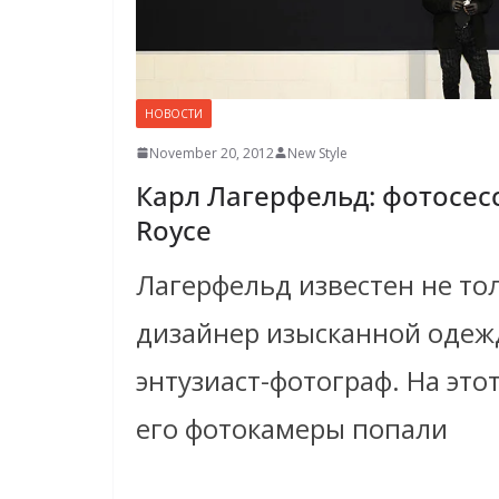
НОВОСТИ
November 20, 2012
New Style
Карл Лагерфельд: фотосесс
Royce
Лагерфельд известен не тол
дизайнер изысканной одежд
энтузиаст-фотограф. На это
его фотокамеры попали