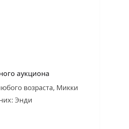
ного аукциона
любого возраста, Микки
них: Энди