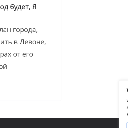
од будет, Я
лан города,
ить в Девоне,
рах от его
ой